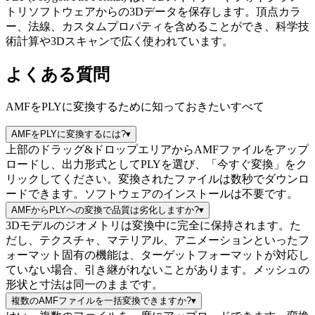
トリソフトウェアからの3Dデータを保存します。頂点カラ
ー、法線、カスタムプロパティを含めることができ、科学技
術計算や3Dスキャンで広く使われています。
よくある質問
AMFをPLYに変換するために知っておきたいすべて
AMFをPLYに変換するには?
▾
上部のドラッグ&ドロップエリアからAMFファイルをアップ
ロードし、出力形式としてPLYを選び、「今すぐ変換」をク
リックしてください。変換されたファイルは数秒でダウンロ
ードできます。ソフトウェアのインストールは不要です。
AMFからPLYへの変換で品質は劣化しますか?
▾
3Dモデルのジオメトリは変換中に完全に保持されます。た
だし、テクスチャ、マテリアル、アニメーションといったフ
ォーマット固有の機能は、ターゲットフォーマットが対応し
ていない場合、引き継がれないことがあります。メッシュの
形状と寸法は同一のままです。
複数のAMFファイルを一括変換できますか?
▾