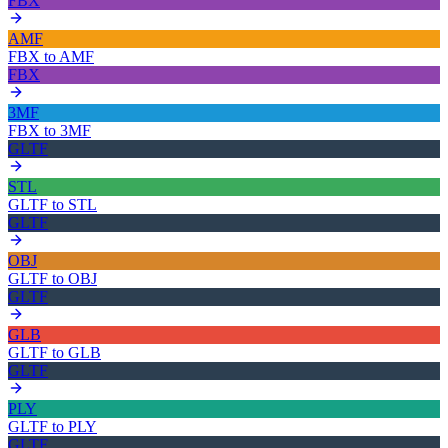
FBX
AMF
FBX
to
AMF
FBX
3MF
FBX
to
3MF
GLTF
STL
GLTF
to
STL
GLTF
OBJ
GLTF
to
OBJ
GLTF
GLB
GLTF
to
GLB
GLTF
PLY
GLTF
to
PLY
GLTF