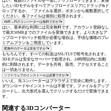
はい、複数のファイルを一度にアップロードできます。変換
したい3Dモデルをすべてアップロードエリアにドラッグ&ド
ロップするか、「ファイルを選択」ボタンから複数選択して
ください。各ファイルは個別に処理されます。
AMF→PLYコンバーターは無料ですか?
▾
はい、基本的な利用には完全無料です。アカウント登録なし
で最大50MBまでのファイルを変換できます。より大きなア
ップロードやバッチ処理が必要な場合は、手頃な価格のプレ
ミアムプランをご用意しています。
変換中のデータは安全ですか?
▾
もちろんです。すべての転送はSSL/TLSで暗号化されます。
3Dモデルは安全なサーバーで処理され、24時間以内に自動
的に削除されます。データを共有、販売、アクセスすること
は一切ありません。
ソフトウェアのインストールは必要ですか?
▾
いいえ、当コンバーターはブラウザ上で完全に動作します。
ダウンロードやインストールは不要です。ファイルをアップ
ロードし、出力形式を選んでクリックするだけで変換できま
す。
関連する3Dコンバーター