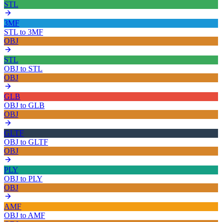
STL
3MF
STL
to
3MF
OBJ
STL
OBJ
to
STL
OBJ
GLB
OBJ
to
GLB
OBJ
GLTF
OBJ
to
GLTF
OBJ
PLY
OBJ
to
PLY
OBJ
AMF
OBJ
to
AMF