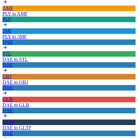
AMF
PLY
to
AMF
PLY
3MF
PLY
to
3MF
DAE
STL
DAE
to
STL
DAE
OBJ
DAE
to
OBJ
DAE
GLB
DAE
to
GLB
DAE
GLTF
DAE
to
GLTF
DAE