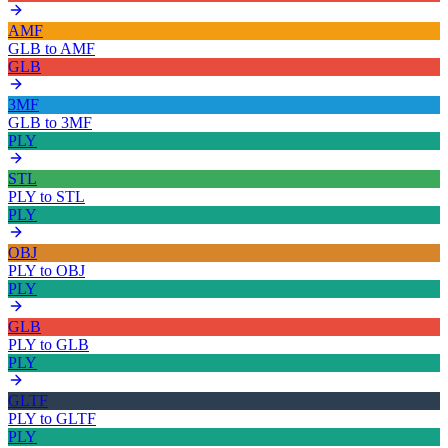
AMF
GLB
to
AMF
GLB
3MF
GLB
to
3MF
PLY
STL
PLY
to
STL
PLY
OBJ
PLY
to
OBJ
PLY
GLB
PLY
to
GLB
PLY
GLTF
PLY
to
GLTF
PLY