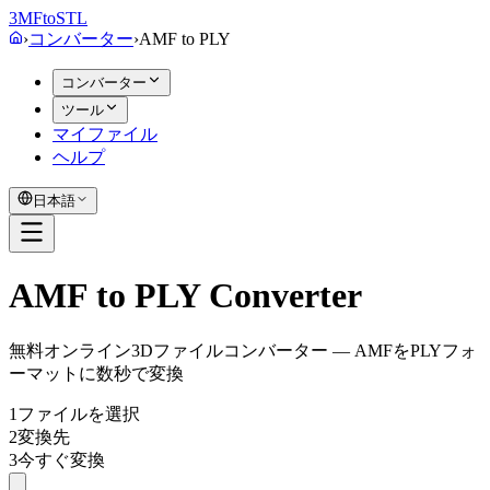
3MF
to
STL
›
コンバーター
›
AMF
to
PLY
コンバーター
ツール
マイファイル
ヘルプ
日本語
AMF to PLY Converter
無料オンライン3Dファイルコンバーター — AMFをPLYフォ
ーマットに数秒で変換
1
ファイルを選択
2
変換先
3
今すぐ変換