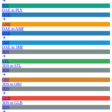
PLY
DAE
to
PLY
DAE
AMF
DAE
to
AMF
DAE
3MF
DAE
to
3MF
3DS
STL
3DS
to
STL
3DS
OBJ
3DS
to
OBJ
3DS
GLB
3DS
to
GLB
3DS