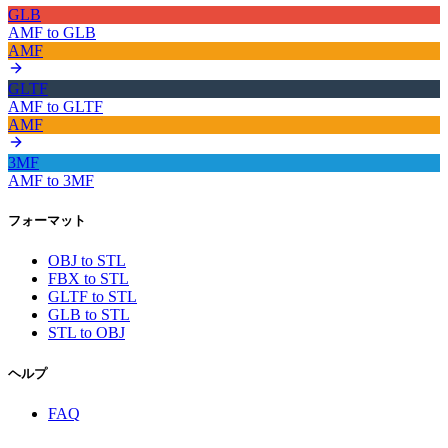
GLB
AMF
to
GLB
AMF
GLTF
AMF
to
GLTF
AMF
3MF
AMF
to
3MF
フォーマット
OBJ to STL
FBX to STL
GLTF to STL
GLB to STL
STL to OBJ
ヘルプ
FAQ