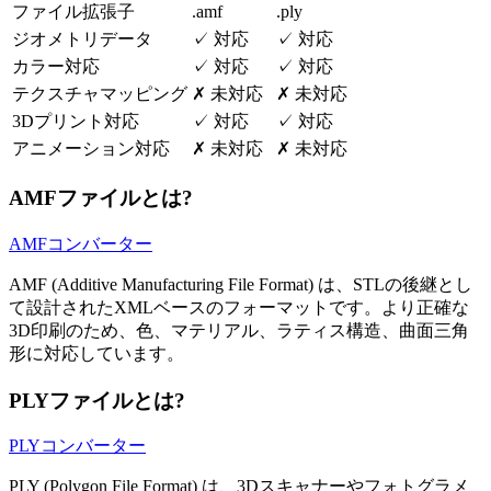
ファイル拡張子
.amf
.ply
ジオメトリデータ
✓
対応
✓
対応
カラー対応
✓
対応
✓
対応
テクスチャマッピング
✗
未対応
✗
未対応
3Dプリント対応
✓
対応
✓
対応
アニメーション対応
✗
未対応
✗
未対応
AMFファイルとは?
AMFコンバーター
AMF (Additive Manufacturing File Format) は、STLの後継とし
て設計されたXMLベースのフォーマットです。より正確な
3D印刷のため、色、マテリアル、ラティス構造、曲面三角
形に対応しています。
PLYファイルとは?
PLYコンバーター
PLY (Polygon File Format) は、3Dスキャナーやフォトグラメ