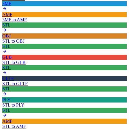
3MF
AMF
3MF
to
AMF
STL
OBJ
STL
to
OBJ
STL
GLB
STL
to
GLB
STL
GLTF
STL
to
GLTF
STL
PLY
STL
to
PLY
STL
AMF
STL
to
AMF