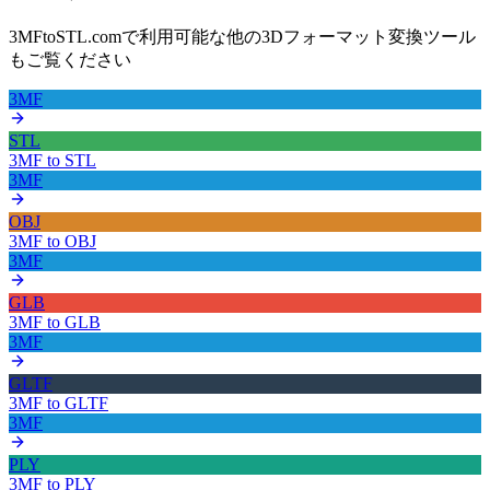
3MFtoSTL.comで利用可能な他の3Dフォーマット変換ツール
もご覧ください
3MF
STL
3MF
to
STL
3MF
OBJ
3MF
to
OBJ
3MF
GLB
3MF
to
GLB
3MF
GLTF
3MF
to
GLTF
3MF
PLY
3MF
to
PLY