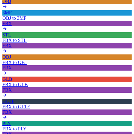
OBJ
3MF
OBJ
to
3MF
FBX
STL
FBX
to
STL
FBX
OBJ
FBX
to
OBJ
FBX
GLB
FBX
to
GLB
FBX
GLTF
FBX
to
GLTF
FBX
PLY
FBX
to
PLY