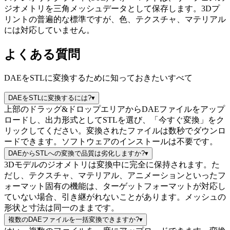
ジオメトリを三角メッシュデータとして保存します。3Dプ
リントの普遍的な標準ですが、色、テクスチャ、マテリアル
には対応していません。
よくある質問
DAEをSTLに変換するために知っておきたいすべて
DAEをSTLに変換するには?
▾
上部のドラッグ&ドロップエリアからDAEファイルをアップ
ロードし、出力形式としてSTLを選び、「今すぐ変換」をク
リックしてください。変換されたファイルは数秒でダウンロ
ードできます。ソフトウェアのインストールは不要です。
DAEからSTLへの変換で品質は劣化しますか?
▾
3Dモデルのジオメトリは変換中に完全に保持されます。た
だし、テクスチャ、マテリアル、アニメーションといったフ
ォーマット固有の機能は、ターゲットフォーマットが対応し
ていない場合、引き継がれないことがあります。メッシュの
形状と寸法は同一のままです。
複数のDAEファイルを一括変換できますか?
▾