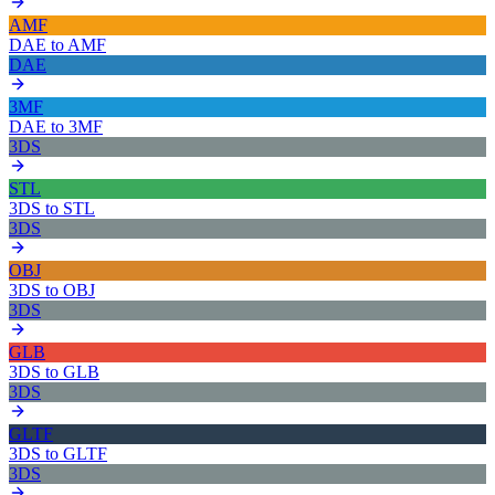
AMF
DAE
to
AMF
DAE
3MF
DAE
to
3MF
3DS
STL
3DS
to
STL
3DS
OBJ
3DS
to
OBJ
3DS
GLB
3DS
to
GLB
3DS
GLTF
3DS
to
GLTF
3DS