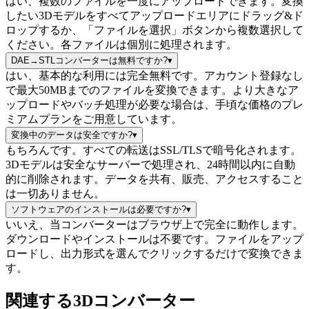
はい、複数のファイルを一度にアップロードできます。変換
したい3Dモデルをすべてアップロードエリアにドラッグ&ド
ロップするか、「ファイルを選択」ボタンから複数選択して
ください。各ファイルは個別に処理されます。
DAE→STLコンバーターは無料ですか?
▾
はい、基本的な利用には完全無料です。アカウント登録なし
で最大50MBまでのファイルを変換できます。より大きなア
ップロードやバッチ処理が必要な場合は、手頃な価格のプレ
ミアムプランをご用意しています。
変換中のデータは安全ですか?
▾
もちろんです。すべての転送はSSL/TLSで暗号化されます。
3Dモデルは安全なサーバーで処理され、24時間以内に自動
的に削除されます。データを共有、販売、アクセスすること
は一切ありません。
ソフトウェアのインストールは必要ですか?
▾
いいえ、当コンバーターはブラウザ上で完全に動作します。
ダウンロードやインストールは不要です。ファイルをアップ
ロードし、出力形式を選んでクリックするだけで変換できま
す。
関連する3Dコンバーター