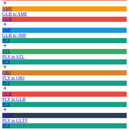
AMF
GLB
to
AMF
GLB
3MF
GLB
to
3MF
PLY
STL
PLY
to
STL
PLY
OBJ
PLY
to
OBJ
PLY
GLB
PLY
to
GLB
PLY
GLTF
PLY
to
GLTF
PLY