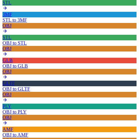
STL
3MF
STL
to
3MF
OBJ
STL
OBJ
to
STL
OBJ
GLB
OBJ
to
GLB
OBJ
GLTF
OBJ
to
GLTF
OBJ
PLY
OBJ
to
PLY
OBJ
AMF
OBJ
to
AMF