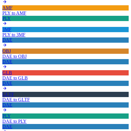
AMF
PLY
to
AMF
PLY
3MF
PLY
to
3MF
DAE
OBJ
DAE
to
OBJ
DAE
GLB
DAE
to
GLB
DAE
GLTF
DAE
to
GLTF
DAE
PLY
DAE
to
PLY
DAE