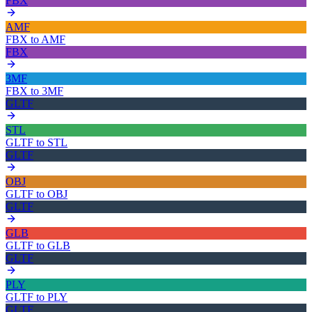
FBX
AMF
FBX
to
AMF
FBX
3MF
FBX
to
3MF
GLTF
STL
GLTF
to
STL
GLTF
OBJ
GLTF
to
OBJ
GLTF
GLB
GLTF
to
GLB
GLTF
PLY
GLTF
to
PLY
GLTF