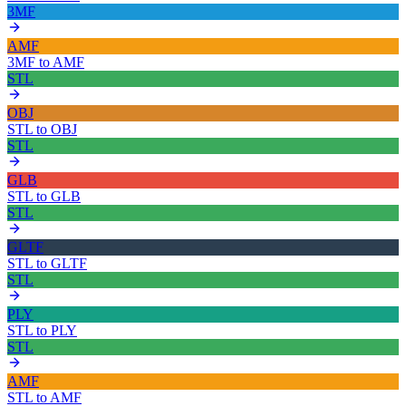
3MF
AMF
3MF
to
AMF
STL
OBJ
STL
to
OBJ
STL
GLB
STL
to
GLB
STL
GLTF
STL
to
GLTF
STL
PLY
STL
to
PLY
STL
AMF
STL
to
AMF