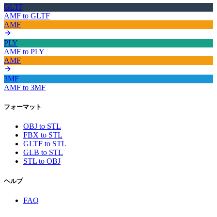
GLTF
AMF
to
GLTF
AMF
PLY
AMF
to
PLY
AMF
3MF
AMF
to
3MF
フォーマット
OBJ to STL
FBX to STL
GLTF to STL
GLB to STL
STL to OBJ
ヘルプ
FAQ