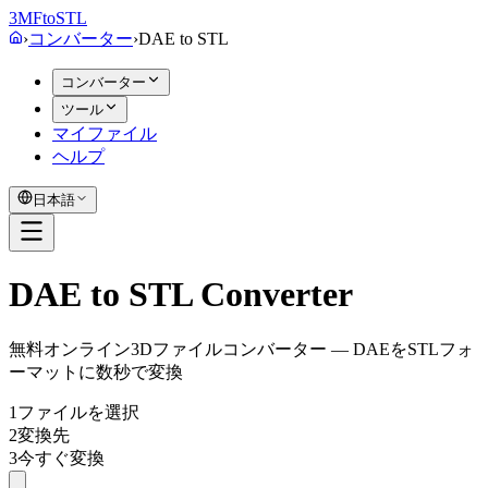
3MF
to
STL
›
コンバーター
›
DAE
to
STL
コンバーター
ツール
マイファイル
ヘルプ
日本語
DAE to STL Converter
無料オンライン3Dファイルコンバーター — DAEをSTLフォ
ーマットに数秒で変換
1
ファイルを選択
2
変換先
3
今すぐ変換