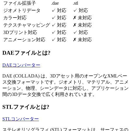
ファイル拡張子
.dae
.stl
ジオメトリデータ
✓
対応
✓
対応
カラー対応
✓
対応
✗
未対応
テクスチャマッピング
✓
対応
✗
未対応
3Dプリント対応
✓
対応
✓
対応
アニメーション対応
✓
対応
✗
未対応
DAEファイルとは?
DAEコンバーター
DAE (COLLADA) は、3Dアセット用のオープンなXMLベー
ス交換フォーマットです。ジオメトリ、マテリアル、アニメ
ーション、物理、シーンデータに対応し、アプリケーション
間の3Dデータ交換で広く利用されています。
STLファイルとは?
STLコンバーター
ステレオリソグラフィ (STL) フォーマットは、サーフェスの