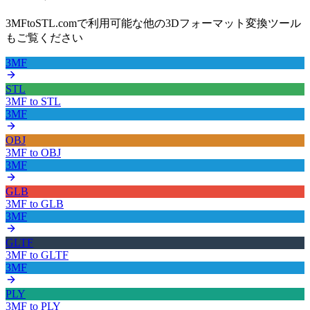
3MFtoSTL.comで利用可能な他の3Dフォーマット変換ツール
もご覧ください
3MF
STL
3MF
to
STL
3MF
OBJ
3MF
to
OBJ
3MF
GLB
3MF
to
GLB
3MF
GLTF
3MF
to
GLTF
3MF
PLY
3MF
to
PLY