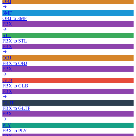
OBJ
3MF
OBJ
to
3MF
FBX
STL
FBX
to
STL
FBX
OBJ
FBX
to
OBJ
FBX
GLB
FBX
to
GLB
FBX
GLTF
FBX
to
GLTF
FBX
PLY
FBX
to
PLY