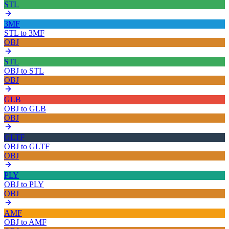
STL
3MF
STL
to
3MF
OBJ
STL
OBJ
to
STL
OBJ
GLB
OBJ
to
GLB
OBJ
GLTF
OBJ
to
GLTF
OBJ
PLY
OBJ
to
PLY
OBJ
AMF
OBJ
to
AMF