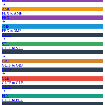
FBX
AMF
FBX
to
AMF
FBX
3MF
FBX
to
3MF
GLTF
STL
GLTF
to
STL
GLTF
OBJ
GLTF
to
OBJ
GLTF
GLB
GLTF
to
GLB
GLTF
PLY
GLTF
to
PLY
GLTF