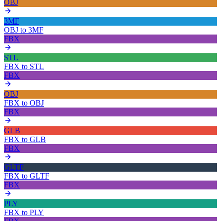
OBJ
3MF
OBJ
to
3MF
FBX
STL
FBX
to
STL
FBX
OBJ
FBX
to
OBJ
FBX
GLB
FBX
to
GLB
FBX
GLTF
FBX
to
GLTF
FBX
PLY
FBX
to
PLY