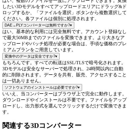
はい、複数のファイルを一度にアップロードできます。変換
したい3Dモデルをすべてアップロードエリアにドラッグ&ド
ロップするか、「ファイルを選択」ボタンから複数選択して
ください。各ファイルは個別に処理されます。
DAE→PLYコンバーターは無料ですか?
▾
はい、基本的な利用には完全無料です。アカウント登録なし
で最大50MBまでのファイルを変換できます。より大きなア
ップロードやバッチ処理が必要な場合は、手頃な価格のプレ
ミアムプランをご用意しています。
変換中のデータは安全ですか?
▾
もちろんです。すべての転送はSSL/TLSで暗号化されます。
3Dモデルは安全なサーバーで処理され、24時間以内に自動
的に削除されます。データを共有、販売、アクセスすること
は一切ありません。
ソフトウェアのインストールは必要ですか?
▾
いいえ、当コンバーターはブラウザ上で完全に動作します。
ダウンロードやインストールは不要です。ファイルをアップ
ロードし、出力形式を選んでクリックするだけで変換できま
す。
関連する3Dコンバーター