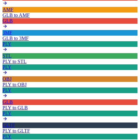
AMF
GLB
to
AMF
GLB
3MF
GLB
to
3MF
PLY
STL
PLY
to
STL
PLY
OBJ
PLY
to
OBJ
PLY
GLB
PLY
to
GLB
PLY
GLTF
PLY
to
GLTF
PLY