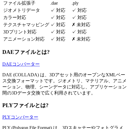
ファイル拡張子
.dae
.ply
ジオメトリデータ
✓
対応
✓
対応
カラー対応
✓
対応
✓
対応
テクスチャマッピング
✓
対応
✗
未対応
3Dプリント対応
✓
対応
✓
対応
アニメーション対応
✓
対応
✗
未対応
DAEファイルとは?
DAEコンバーター
DAE (COLLADA) は、3Dアセット用のオープンなXMLベー
ス交換フォーマットです。ジオメトリ、マテリアル、アニメ
ーション、物理、シーンデータに対応し、アプリケーション
間の3Dデータ交換で広く利用されています。
PLYファイルとは?
PLYコンバーター
PLY (Polygon File Format) は、3Dスキャナーやフォトグラメ