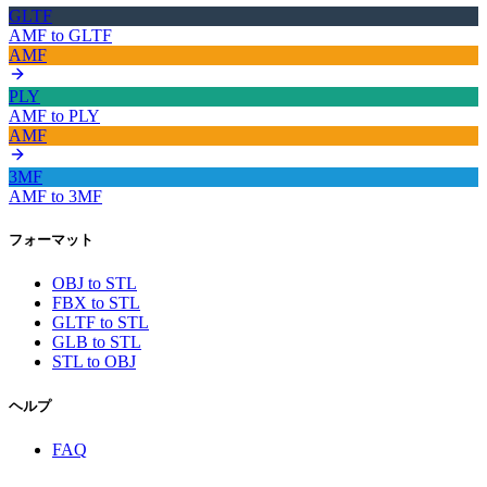
GLTF
AMF
to
GLTF
AMF
PLY
AMF
to
PLY
AMF
3MF
AMF
to
3MF
フォーマット
OBJ to STL
FBX to STL
GLTF to STL
GLB to STL
STL to OBJ
ヘルプ
FAQ