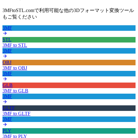
3MFtoSTL.comで利用可能な他の3Dフォーマット変換ツール
もご覧ください
3MF
STL
3MF
to
STL
3MF
OBJ
3MF
to
OBJ
3MF
GLB
3MF
to
GLB
3MF
GLTF
3MF
to
GLTF
3MF
PLY
3MF
to
PLY