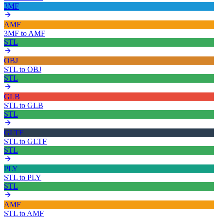
3MF
AMF
3MF
to
AMF
STL
OBJ
STL
to
OBJ
STL
GLB
STL
to
GLB
STL
GLTF
STL
to
GLTF
STL
PLY
STL
to
PLY
STL
AMF
STL
to
AMF