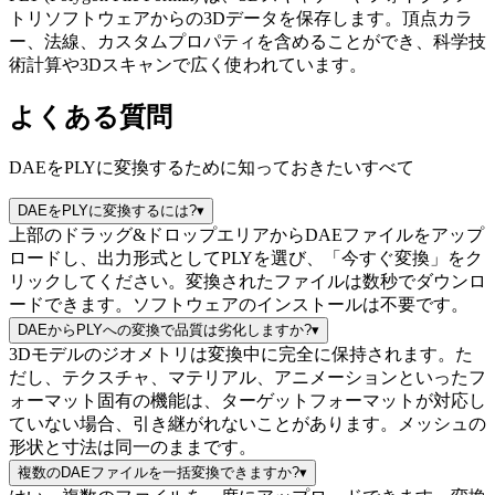
トリソフトウェアからの3Dデータを保存します。頂点カラ
ー、法線、カスタムプロパティを含めることができ、科学技
術計算や3Dスキャンで広く使われています。
よくある質問
DAEをPLYに変換するために知っておきたいすべて
DAEをPLYに変換するには?
▾
上部のドラッグ&ドロップエリアからDAEファイルをアップ
ロードし、出力形式としてPLYを選び、「今すぐ変換」をク
リックしてください。変換されたファイルは数秒でダウンロ
ードできます。ソフトウェアのインストールは不要です。
DAEからPLYへの変換で品質は劣化しますか?
▾
3Dモデルのジオメトリは変換中に完全に保持されます。た
だし、テクスチャ、マテリアル、アニメーションといったフ
ォーマット固有の機能は、ターゲットフォーマットが対応し
ていない場合、引き継がれないことがあります。メッシュの
形状と寸法は同一のままです。
複数のDAEファイルを一括変換できますか?
▾