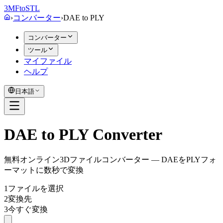
3MF
to
STL
›
コンバーター
›
DAE
to
PLY
コンバーター
ツール
マイファイル
ヘルプ
日本語
DAE to PLY Converter
無料オンライン3Dファイルコンバーター — DAEをPLYフォ
ーマットに数秒で変換
1
ファイルを選択
2
変換先
3
今すぐ変換