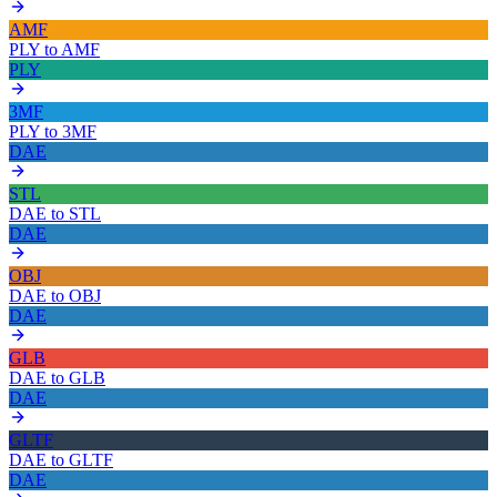
AMF
PLY
to
AMF
PLY
3MF
PLY
to
3MF
DAE
STL
DAE
to
STL
DAE
OBJ
DAE
to
OBJ
DAE
GLB
DAE
to
GLB
DAE
GLTF
DAE
to
GLTF
DAE