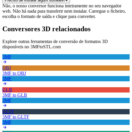
Preciso de instalar algum software?
▾
Não, o nosso conversor funciona inteiramente no seu navegador
web. Não há nada para transferir nem instalar. Carregue o ficheiro,
escolha o formato de saída e clique para converter.
Conversores 3D relacionados
Explore outras ferramentas de conversão de formatos 3D
disponíveis no 3MFtoSTL.com
3MF
OBJ
3MF
to
OBJ
3MF
GLB
3MF
to
GLB
3MF
GLTF
3MF
to
GLTF
3MF