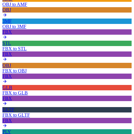
OBJ
to
AMF
OBJ
3MF
OBJ
to
3MF
FBX
STL
FBX
to
STL
FBX
OBJ
FBX
to
OBJ
FBX
GLB
FBX
to
GLB
FBX
GLTF
FBX
to
GLTF
FBX
PLY