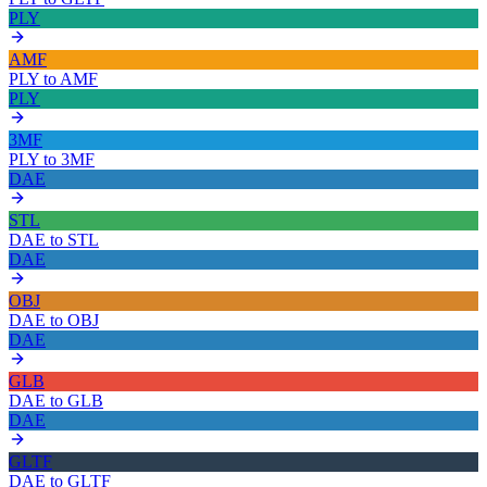
PLY
AMF
PLY
to
AMF
PLY
3MF
PLY
to
3MF
DAE
STL
DAE
to
STL
DAE
OBJ
DAE
to
OBJ
DAE
GLB
DAE
to
GLB
DAE
GLTF
DAE
to
GLTF