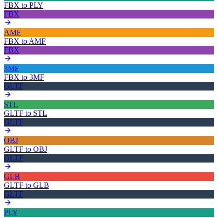
FBX
to
PLY
FBX
AMF
FBX
to
AMF
FBX
3MF
FBX
to
3MF
GLTF
STL
GLTF
to
STL
GLTF
OBJ
GLTF
to
OBJ
GLTF
GLB
GLTF
to
GLB
GLTF
PLY