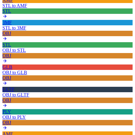
AMF
STL
to
AMF
STL
3MF
STL
to
3MF
OBJ
STL
OBJ
to
STL
OBJ
GLB
OBJ
to
GLB
OBJ
GLTF
OBJ
to
GLTF
OBJ
PLY
OBJ
to
PLY
OBJ
AMF