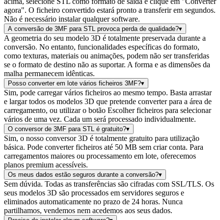
acima, selecione STL como formato de saída e clique em "Converter
agora". O ficheiro convertido estará pronto a transferir em segundos.
Não é necessário instalar qualquer software.
A conversão de 3MF para STL provoca perda de qualidade?
▾
A geometria do seu modelo 3D é totalmente preservada durante a
conversão. No entanto, funcionalidades específicas do formato,
como texturas, materiais ou animações, podem não ser transferidas
se o formato de destino não as suportar. A forma e as dimensões da
malha permanecem idênticas.
Posso converter em lote vários ficheiros 3MF?
▾
Sim, pode carregar vários ficheiros ao mesmo tempo. Basta arrastar
e largar todos os modelos 3D que pretende converter para a área de
carregamento, ou utilizar o botão Escolher ficheiros para selecionar
vários de uma vez. Cada um será processado individualmente.
O conversor de 3MF para STL é gratuito?
▾
Sim, o nosso conversor 3D é totalmente gratuito para utilização
básica. Pode converter ficheiros até 50 MB sem criar conta. Para
carregamentos maiores ou processamento em lote, oferecemos
planos premium acessíveis.
Os meus dados estão seguros durante a conversão?
▾
Sem dúvida. Todas as transferências são cifradas com SSL/TLS. Os
seus modelos 3D são processados em servidores seguros e
eliminados automaticamente no prazo de 24 horas. Nunca
partilhamos, vendemos nem acedemos aos seus dados.