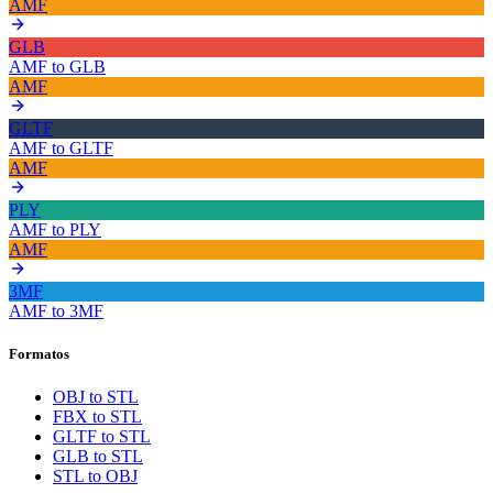
AMF
GLB
AMF
to
GLB
AMF
GLTF
AMF
to
GLTF
AMF
PLY
AMF
to
PLY
AMF
3MF
AMF
to
3MF
Formatos
OBJ to STL
FBX to STL
GLTF to STL
GLB to STL
STL to OBJ