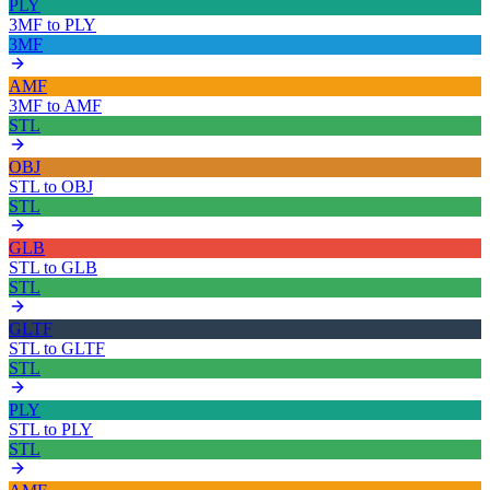
PLY
3MF
to
PLY
3MF
AMF
3MF
to
AMF
STL
OBJ
STL
to
OBJ
STL
GLB
STL
to
GLB
STL
GLTF
STL
to
GLTF
STL
PLY
STL
to
PLY
STL