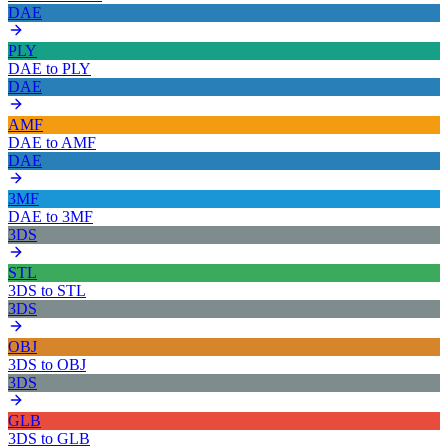
DAE
PLY
DAE
to
PLY
DAE
AMF
DAE
to
AMF
DAE
3MF
DAE
to
3MF
3DS
STL
3DS
to
STL
3DS
OBJ
3DS
to
OBJ
3DS
GLB
3DS
to
GLB