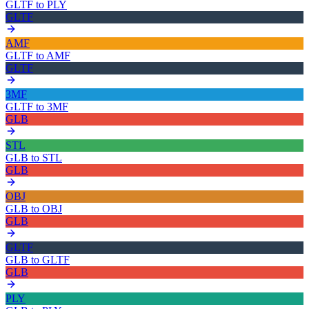
GLTF
to
PLY
GLTF
AMF
GLTF
to
AMF
GLTF
3MF
GLTF
to
3MF
GLB
STL
GLB
to
STL
GLB
OBJ
GLB
to
OBJ
GLB
GLTF
GLB
to
GLTF
GLB
PLY