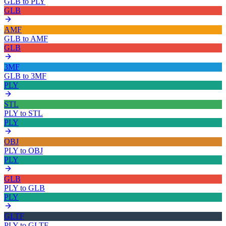
GLB
to
PLY
GLB
AMF
GLB
to
AMF
GLB
3MF
GLB
to
3MF
PLY
STL
PLY
to
STL
PLY
OBJ
PLY
to
OBJ
PLY
GLB
PLY
to
GLB
PLY
GLTF
PLY
to
GLTF