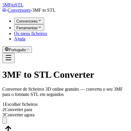
3MF
to
STL
›
Conversores
›
3MF
to
STL
Conversores
Ferramentas
Os meus ficheiros
Ajuda
Português
3MF to STL Converter
Conversor de ficheiros 3D online gratuito — converta o seu 3MF
para o formato STL em segundos
1
Escolher ficheiros
2
Converter para
3
Converter agora