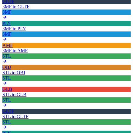
GLTF
3MF
to
GLTF
3MF
PLY
3MF
to
PLY
3MF
AMF
3MF
to
AMF
STL
OBJ
STL
to
OBJ
STL
GLB
STL
to
GLB
STL
GLTF
STL
to
GLTF
STL