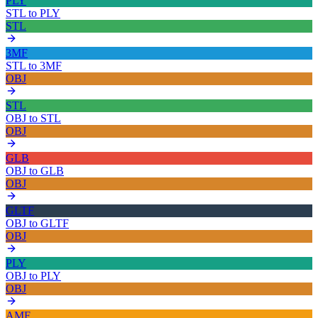
PLY
STL
to
PLY
STL
3MF
STL
to
3MF
OBJ
STL
OBJ
to
STL
OBJ
GLB
OBJ
to
GLB
OBJ
GLTF
OBJ
to
GLTF
OBJ
PLY
OBJ
to
PLY
OBJ
AMF