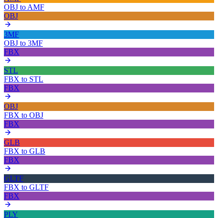
OBJ
to
AMF
OBJ
3MF
OBJ
to
3MF
FBX
STL
FBX
to
STL
FBX
OBJ
FBX
to
OBJ
FBX
GLB
FBX
to
GLB
FBX
GLTF
FBX
to
GLTF
FBX
PLY