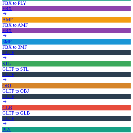
FBX
to
PLY
FBX
AMF
FBX
to
AMF
FBX
3MF
FBX
to
3MF
GLTF
STL
GLTF
to
STL
GLTF
OBJ
GLTF
to
OBJ
GLTF
GLB
GLTF
to
GLB
GLTF
PLY