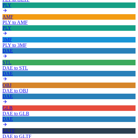
PLY
AMF
PLY
to
AMF
PLY
3MF
PLY
to
3MF
DAE
STL
DAE
to
STL
DAE
OBJ
DAE
to
OBJ
DAE
GLB
DAE
to
GLB
DAE
GLTF
DAE
to
GLTF