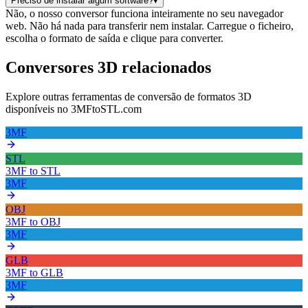
Preciso de instalar algum software?
▾
Não, o nosso conversor funciona inteiramente no seu navegador
web. Não há nada para transferir nem instalar. Carregue o ficheiro,
escolha o formato de saída e clique para converter.
Conversores 3D relacionados
Explore outras ferramentas de conversão de formatos 3D
disponíveis no 3MFtoSTL.com
3MF
STL
3MF
to
STL
3MF
OBJ
3MF
to
OBJ
3MF
GLB
3MF
to
GLB
3MF