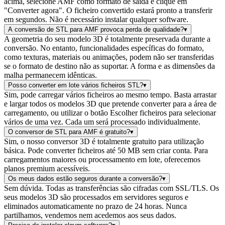
acima, selecione AMF como formato de saída e clique em
"Converter agora". O ficheiro convertido estará pronto a transferir
em segundos. Não é necessário instalar qualquer software.
A conversão de STL para AMF provoca perda de qualidade?
▾
A geometria do seu modelo 3D é totalmente preservada durante a
conversão. No entanto, funcionalidades específicas do formato,
como texturas, materiais ou animações, podem não ser transferidas
se o formato de destino não as suportar. A forma e as dimensões da
malha permanecem idênticas.
Posso converter em lote vários ficheiros STL?
▾
Sim, pode carregar vários ficheiros ao mesmo tempo. Basta arrastar
e largar todos os modelos 3D que pretende converter para a área de
carregamento, ou utilizar o botão Escolher ficheiros para selecionar
vários de uma vez. Cada um será processado individualmente.
O conversor de STL para AMF é gratuito?
▾
Sim, o nosso conversor 3D é totalmente gratuito para utilização
básica. Pode converter ficheiros até 50 MB sem criar conta. Para
carregamentos maiores ou processamento em lote, oferecemos
planos premium acessíveis.
Os meus dados estão seguros durante a conversão?
▾
Sem dúvida. Todas as transferências são cifradas com SSL/TLS. Os
seus modelos 3D são processados em servidores seguros e
eliminados automaticamente no prazo de 24 horas. Nunca
partilhamos, vendemos nem acedemos aos seus dados.