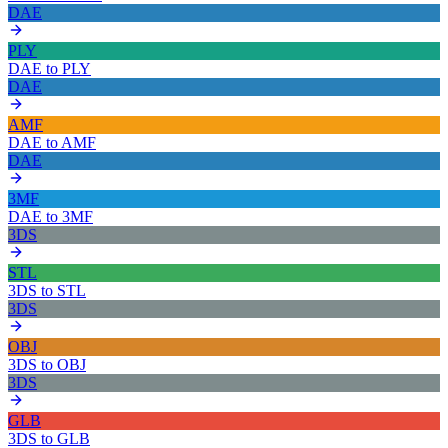
DAE
PLY
DAE
to
PLY
DAE
AMF
DAE
to
AMF
DAE
3MF
DAE
to
3MF
3DS
STL
3DS
to
STL
3DS
OBJ
3DS
to
OBJ
3DS
GLB
3DS
to
GLB