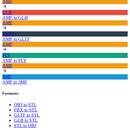
AMF
GLB
AMF
to
GLB
AMF
GLTF
AMF
to
GLTF
AMF
PLY
AMF
to
PLY
AMF
3MF
AMF
to
3MF
Formatos
OBJ to STL
FBX to STL
GLTF to STL
GLB to STL
STL to OBJ