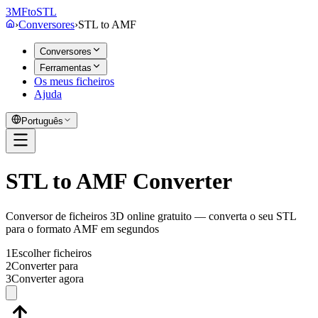
3MF
to
STL
›
Conversores
›
STL
to
AMF
Conversores
Ferramentas
Os meus ficheiros
Ajuda
Português
STL to AMF Converter
Conversor de ficheiros 3D online gratuito — converta o seu STL
para o formato AMF em segundos
1
Escolher ficheiros
2
Converter para
3
Converter agora