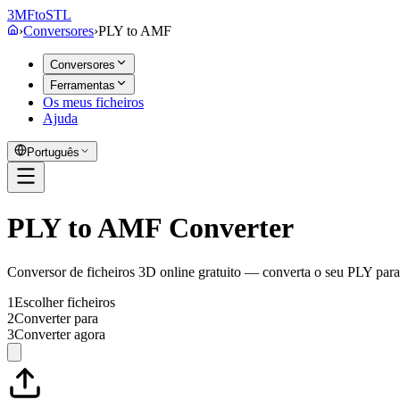
3MF
to
STL
›
Conversores
›
PLY
to
AMF
Conversores
Ferramentas
Os meus ficheiros
Ajuda
Português
PLY to AMF Converter
Conversor de ficheiros 3D online gratuito — converta o seu PLY pa
1
Escolher ficheiros
2
Converter para
3
Converter agora