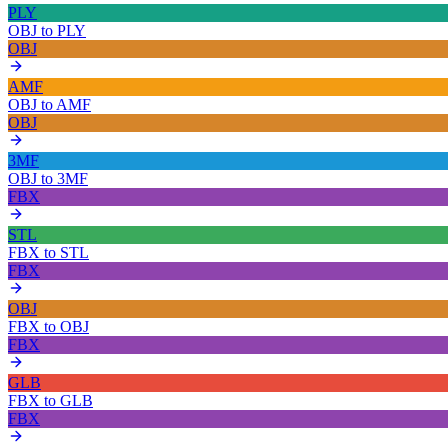
PLY
OBJ
to
PLY
OBJ
AMF
OBJ
to
AMF
OBJ
3MF
OBJ
to
3MF
FBX
STL
FBX
to
STL
FBX
OBJ
FBX
to
OBJ
FBX
GLB
FBX
to
GLB
FBX