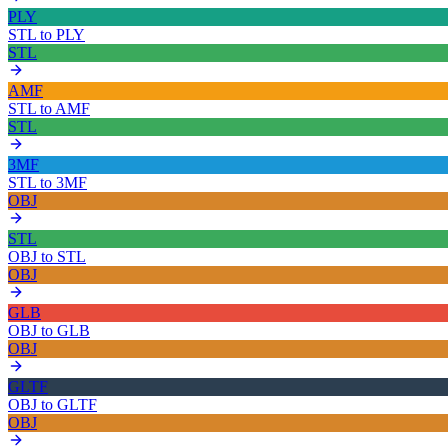
PLY
STL
to
PLY
STL
AMF
STL
to
AMF
STL
3MF
STL
to
3MF
OBJ
STL
OBJ
to
STL
OBJ
GLB
OBJ
to
GLB
OBJ
GLTF
OBJ
to
GLTF
OBJ