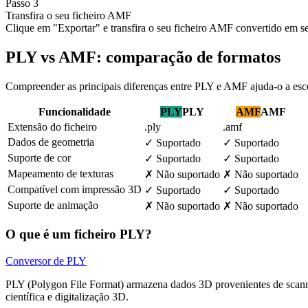
Passo 3
Transfira o seu ficheiro AMF
Clique em "Exportar" e transfira o seu ficheiro AMF convertido em s
PLY vs AMF: comparação de formatos
Compreender as principais diferenças entre PLY e AMF ajuda-o a esco
Funcionalidade
PLY
PLY
AMF
AMF
Extensão do ficheiro
.ply
.amf
Dados de geometria
✓
Suportado
✓
Suportado
Suporte de cor
✓
Suportado
✓
Suportado
Mapeamento de texturas
✗
Não suportado
✗
Não suportado
Compatível com impressão 3D
✓
Suportado
✓
Suportado
Suporte de animação
✗
Não suportado
✗
Não suportado
O que é um ficheiro PLY?
Conversor de PLY
PLY (Polygon File Format) armazena dados 3D provenientes de scanner
científica e digitalização 3D.