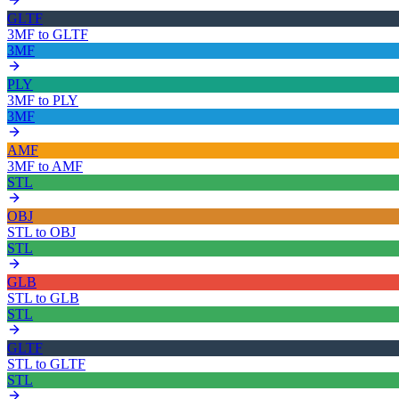
GLTF
3MF
to
GLTF
3MF
PLY
3MF
to
PLY
3MF
AMF
3MF
to
AMF
STL
OBJ
STL
to
OBJ
STL
GLB
STL
to
GLB
STL
GLTF
STL
to
GLTF
STL