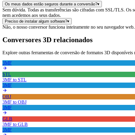
Os meus dados estão seguros durante a conversão?
▾
Sem dúvida. Todas as transferências são cifradas com SSL/TLS. Os 
nem acedemos aos seus dados.
Preciso de instalar algum software?
▾
Não, o nosso conversor funciona inteiramente no seu navegador web. Nã
Conversores 3D relacionados
Explore outras ferramentas de conversão de formatos 3D disponíve
3MF
STL
3MF
to
STL
3MF
OBJ
3MF
to
OBJ
3MF
GLB
3MF
to
GLB
3MF