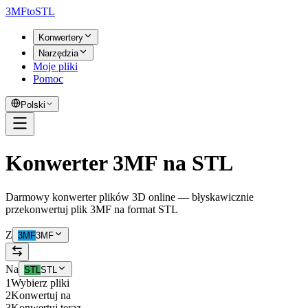
3MF
to
STL
Konwertery
Narzędzia
Moje pliki
Pomoc
Polski
Konwerter 3MF na STL
Darmowy konwerter plików 3D online — błyskawicznie
przekonwertuj plik 3MF na format STL
Z
3MF
3MF
Na
STL
STL
1
Wybierz pliki
2
Konwertuj na
3
Konwertuj teraz