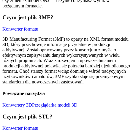
czy zmienisz model OBJ — i szybko otrzymasz wynik w
pożądanym formacie.
Czym jest plik 3MF?
Konwerter formatu
3D Manufacturing Format (3MF) to oparty na XML format modelu
3D, który przechowuje informacje przydatne w produkcji
addytywnej. Został opracowany przez konsorcjum z myślą o
efektywnym zapisywaniu danych wykorzystywanych w wielu
różnych programach. Wraz z rozwojem i upowszechnianiem
produkcji addytywnej pojawiła się potrzeba bardziej ujednoliconego
formatu. Choć starszy format wciąż dominuje wśród tradycyjnych
użytkowników i amatorów, 3MF szybko staje się przemysłowym
standardem dla nowoczesnych zastosowań.
Powiązane narzędzia
Konwertery 3D
Przeglądarka modeli 3D
Czym jest plik STL?
Konwerter formatu