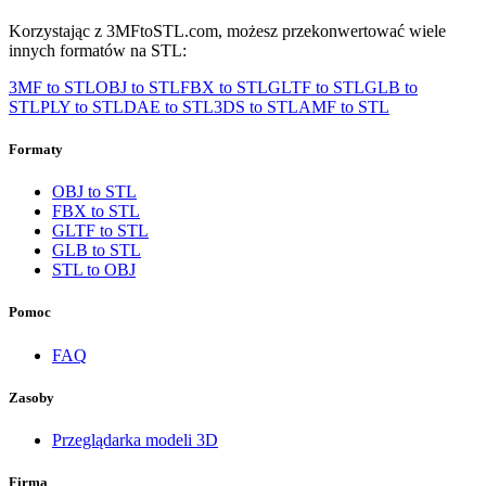
Korzystając z 3MFtoSTL.com, możesz przekonwertować wiele
innych formatów na STL:
3MF
to
STL
OBJ
to
STL
FBX
to
STL
GLTF
to
STL
GLB
to
STL
PLY
to
STL
DAE
to
STL
3DS
to
STL
AMF
to
STL
Formaty
OBJ to STL
FBX to STL
GLTF to STL
GLB to STL
STL to OBJ
Pomoc
FAQ
Zasoby
Przeglądarka modeli 3D
Firma