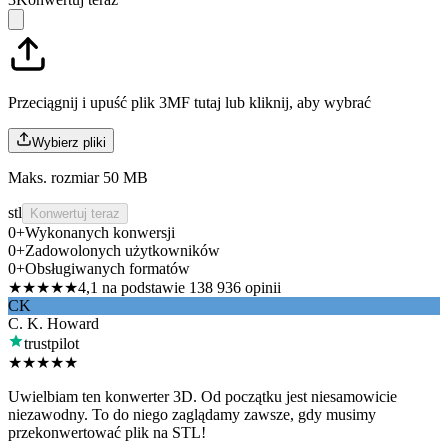
Przeciągnij i upuść plik 3MF tutaj lub
kliknij, aby wybrać
Wybierz pliki
Maks. rozmiar 50 MB
stl
Konwertuj teraz
0
+
Wykonanych konwersji
0
+
Zadowolonych użytkowników
0
+
Obsługiwanych formatów
★★★★★
4,1 na podstawie 138 936 opinii
CK
C. K. Howard
trustpilot
★★★★★
Uwielbiam ten konwerter 3D. Od początku jest niesamowicie
niezawodny. To do niego zaglądamy zawsze, gdy musimy
przekonwertować plik na STL!