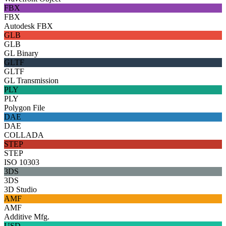
FBX
FBX
Autodesk FBX
GLB
GLB
GL Binary
GLTF
GLTF
GL Transmission
PLY
PLY
Polygon File
DAE
DAE
COLLADA
STEP
STEP
ISO 10303
3DS
3DS
3D Studio
AMF
AMF
Additive Mfg.
USD