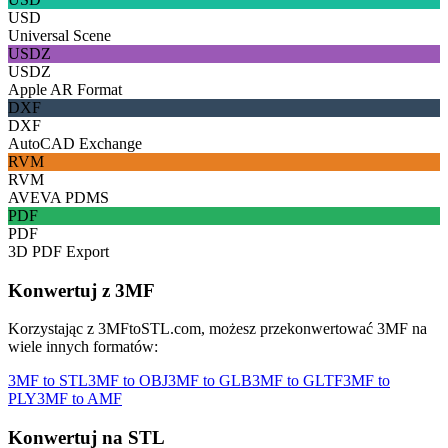
USD
Universal Scene
USDZ
USDZ
Apple AR Format
DXF
DXF
AutoCAD Exchange
RVM
RVM
AVEVA PDMS
PDF
PDF
3D PDF Export
Konwertuj z 3MF
Korzystając z 3MFtoSTL.com, możesz przekonwertować 3MF na
wiele innych formatów:
3MF
to
STL
3MF
to
OBJ
3MF
to
GLB
3MF
to
GLTF
3MF
to
PLY
3MF
to
AMF
Konwertuj na STL