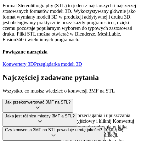
Format Stereolithography (STL) to jeden z najstarszych i najszerzej
stosowanych formatów modeli 3D. Wykorzystywany głównie jako
format wymiany modeli 3D w produkcji addytywnej i druku 3D,
jest obsługiwany praktycznie przez każdy program slicer, dzięki
czemu pozostaje popularnym wyborem do typowych zastosowań
druku. Pliki STL można otwierać w Blenderze, MeshLabie,
Fusion360 i wielu innych programach.
Powiązane narzędzia
Konwertery 3D
Przeglądarka modeli 3D
Najczęściej zadawane pytania
Wszystko, co musisz wiedzieć o konwersji 3MF na STL
Jak przekonwertować 3MF na STL?
Prześlij plik 3MF za pomocą obszaru przeciągania i upuszczania
Jaka jest różnica między 3MF a STL?
powyżej, wybierz STL jako format wyjściowy i kliknij Konwertuj
teraz. Skonwertowany plik będzie gotowy do pobrania w kilka
Każdy format 3D ma inne możliwości. 3MF i STL różnią się
Czy konwersja 3MF na STL powoduje utratę jakości?
sekund. Nie trzeba instalować żadnego oprogramowania.
obsługą geometrii, kolorów, tekstur, materiałów i animacji.
Skorzystaj z porównania formatów na stronie konwertera, by