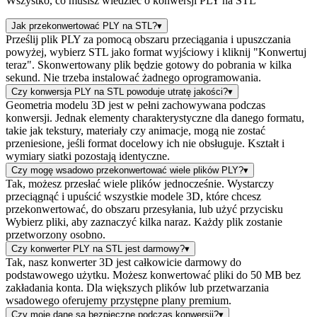
Wszystko, co musisz wiedzieć o konwersji PLY na STL
Jak przekonwertować PLY na STL?
▾
Prześlij plik PLY za pomocą obszaru przeciągania i upuszczania
powyżej, wybierz STL jako format wyjściowy i kliknij "Konwertuj
teraz". Skonwertowany plik będzie gotowy do pobrania w kilka
sekund. Nie trzeba instalować żadnego oprogramowania.
Czy konwersja PLY na STL powoduje utratę jakości?
▾
Geometria modelu 3D jest w pełni zachowywana podczas
konwersji. Jednak elementy charakterystyczne dla danego formatu,
takie jak tekstury, materiały czy animacje, mogą nie zostać
przeniesione, jeśli format docelowy ich nie obsługuje. Kształt i
wymiary siatki pozostają identyczne.
Czy mogę wsadowo przekonwertować wiele plików PLY?
▾
Tak, możesz przesłać wiele plików jednocześnie. Wystarczy
przeciągnąć i upuścić wszystkie modele 3D, które chcesz
przekonwertować, do obszaru przesyłania, lub użyć przycisku
Wybierz pliki, aby zaznaczyć kilka naraz. Każdy plik zostanie
przetworzony osobno.
Czy konwerter PLY na STL jest darmowy?
▾
Tak, nasz konwerter 3D jest całkowicie darmowy do
podstawowego użytku. Możesz konwertować pliki do 50 MB bez
zakładania konta. Dla większych plików lub przetwarzania
wsadowego oferujemy przystępne plany premium.
Czy moje dane są bezpieczne podczas konwersji?
▾