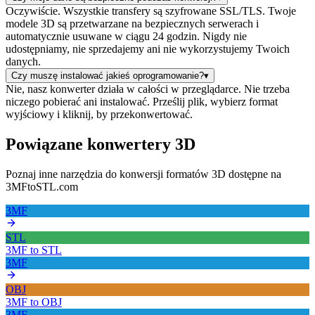
Oczywiście. Wszystkie transfery są szyfrowane SSL/TLS. Twoje
modele 3D są przetwarzane na bezpiecznych serwerach i
automatycznie usuwane w ciągu 24 godzin. Nigdy nie
udostępniamy, nie sprzedajemy ani nie wykorzystujemy Twoich
danych.
Czy muszę instalować jakieś oprogramowanie?
▾
Nie, nasz konwerter działa w całości w przeglądarce. Nie trzeba
niczego pobierać ani instalować. Prześlij plik, wybierz format
wyjściowy i kliknij, by przekonwertować.
Powiązane konwertery 3D
Poznaj inne narzędzia do konwersji formatów 3D dostępne na
3MFtoSTL.com
3MF
STL
3MF
to
STL
3MF
OBJ
3MF
to
OBJ
3MF