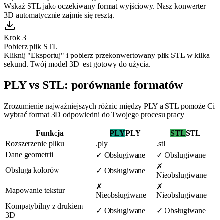
Wskaż STL jako oczekiwany format wyjściowy. Nasz konwerter
3D automatycznie zajmie się resztą.
Krok 3
Pobierz plik STL
Kliknij "Eksportuj" i pobierz przekonwertowany plik STL w kilka
sekund. Twój model 3D jest gotowy do użycia.
PLY vs STL: porównanie formatów
Zrozumienie najważniejszych różnic między PLY a STL pomoże Ci
wybrać format 3D odpowiedni do Twojego procesu pracy
Funkcja
PLY
PLY
STL
STL
Rozszerzenie pliku
.ply
.stl
Dane geometrii
✓
Obsługiwane
✓
Obsługiwane
✗
Obsługa kolorów
✓
Obsługiwane
Nieobsługiwane
✗
✗
Mapowanie tekstur
Nieobsługiwane
Nieobsługiwane
Kompatybilny z drukiem
✓
Obsługiwane
✓
Obsługiwane
3D