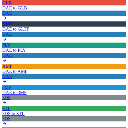
GLB
DAE
to
GLB
DAE
GLTF
DAE
to
GLTF
DAE
PLY
DAE
to
PLY
DAE
AMF
DAE
to
AMF
DAE
3MF
DAE
to
3MF
3DS
STL
3DS
to
STL
3DS