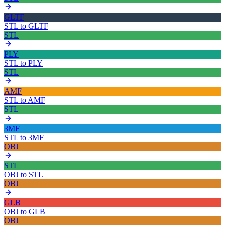
GLTF
STL
to
GLTF
STL
PLY
STL
to
PLY
STL
AMF
STL
to
AMF
STL
3MF
STL
to
3MF
OBJ
STL
OBJ
to
STL
OBJ
GLB
OBJ
to
GLB
OBJ