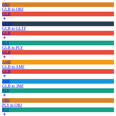
OBJ
GLB
to
OBJ
GLB
GLTF
GLB
to
GLTF
GLB
PLY
GLB
to
PLY
GLB
AMF
GLB
to
AMF
GLB
3MF
GLB
to
3MF
PLY
OBJ
PLY
to
OBJ
PLY