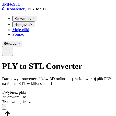
3MF
to
STL
›
Konwertery
›
PLY
to
STL
Konwertery
Narzędzia
Moje pliki
Pomoc
Polski
PLY to STL Converter
Darmowy konwerter plików 3D online — przekonwertuj plik PLY
na format STL w kilka sekund
1
Wybierz pliki
2
Konwertuj na
3
Konwertuj teraz