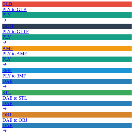
GLB
PLY
to
GLB
PLY
GLTF
PLY
to
GLTF
PLY
AMF
PLY
to
AMF
PLY
3MF
PLY
to
3MF
DAE
STL
DAE
to
STL
DAE
OBJ
DAE
to
OBJ
DAE