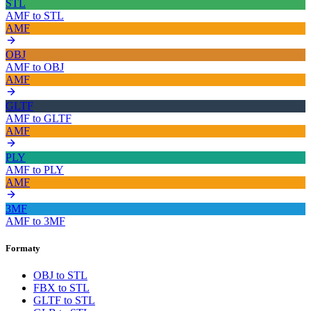
STL
AMF
to
STL
AMF
OBJ
AMF
to
OBJ
AMF
GLTF
AMF
to
GLTF
AMF
PLY
AMF
to
PLY
AMF
3MF
AMF
to
3MF
Formaty
OBJ to STL
FBX to STL
GLTF to STL