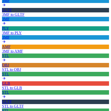
3MF
GLTF
3MF
to
GLTF
3MF
PLY
3MF
to
PLY
3MF
AMF
3MF
to
AMF
STL
OBJ
STL
to
OBJ
STL
GLB
STL
to
GLB
STL
GLTF
STL
to
GLTF
STL