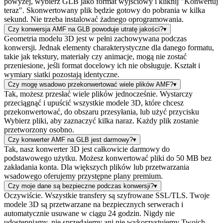
powyżej, wybierz GLB jako format wyjściowy i kliknij "Konwertuj
teraz". Skonwertowany plik będzie gotowy do pobrania w kilka
sekund. Nie trzeba instalować żadnego oprogramowania.
Czy konwersja AMF na GLB powoduje utratę jakości?
▾
Geometria modelu 3D jest w pełni zachowywana podczas
konwersji. Jednak elementy charakterystyczne dla danego formatu,
takie jak tekstury, materiały czy animacje, mogą nie zostać
przeniesione, jeśli format docelowy ich nie obsługuje. Kształt i
wymiary siatki pozostają identyczne.
Czy mogę wsadowo przekonwertować wiele plików AMF?
▾
Tak, możesz przesłać wiele plików jednocześnie. Wystarczy
przeciągnąć i upuścić wszystkie modele 3D, które chcesz
przekonwertować, do obszaru przesyłania, lub użyć przycisku
Wybierz pliki, aby zaznaczyć kilka naraz. Każdy plik zostanie
przetworzony osobno.
Czy konwerter AMF na GLB jest darmowy?
▾
Tak, nasz konwerter 3D jest całkowicie darmowy do
podstawowego użytku. Możesz konwertować pliki do 50 MB bez
zakładania konta. Dla większych plików lub przetwarzania
wsadowego oferujemy przystępne plany premium.
Czy moje dane są bezpieczne podczas konwersji?
▾
Oczywiście. Wszystkie transfery są szyfrowane SSL/TLS. Twoje
modele 3D są przetwarzane na bezpiecznych serwerach i
automatycznie usuwane w ciągu 24 godzin. Nigdy nie
udostępniamy, nie sprzedajemy ani nie wykorzystujemy Twoich