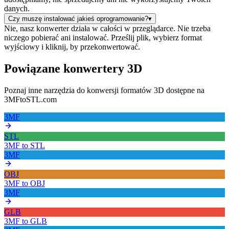
danych.
Czy muszę instalować jakieś oprogramowanie?
▾
Nie, nasz konwerter działa w całości w przeglądarce. Nie trzeba
niczego pobierać ani instalować. Prześlij plik, wybierz format
wyjściowy i kliknij, by przekonwertować.
Powiązane konwertery 3D
Poznaj inne narzędzia do konwersji formatów 3D dostępne na
3MFtoSTL.com
3MF
STL
3MF
to
STL
3MF
OBJ
3MF
to
OBJ
3MF
GLB
3MF
to
GLB