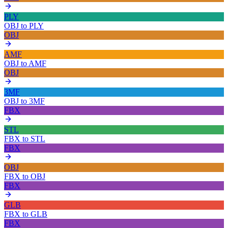
PLY
OBJ
to
PLY
OBJ
AMF
OBJ
to
AMF
OBJ
3MF
OBJ
to
3MF
FBX
STL
FBX
to
STL
FBX
OBJ
FBX
to
OBJ
FBX
GLB
FBX
to
GLB
FBX