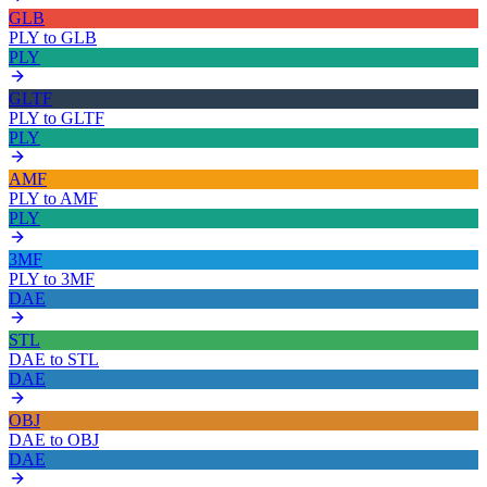
GLB
PLY
to
GLB
PLY
GLTF
PLY
to
GLTF
PLY
AMF
PLY
to
AMF
PLY
3MF
PLY
to
3MF
DAE
STL
DAE
to
STL
DAE
OBJ
DAE
to
OBJ
DAE