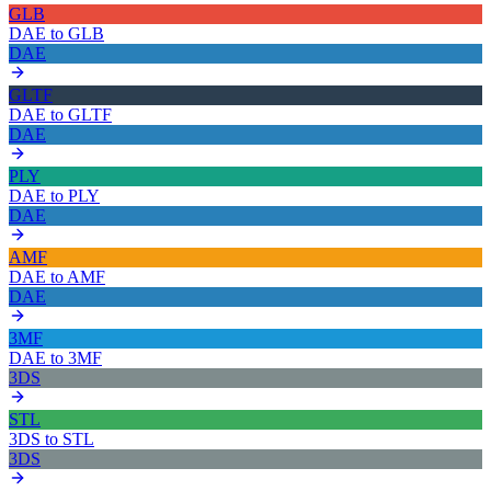
GLB
DAE
to
GLB
DAE
GLTF
DAE
to
GLTF
DAE
PLY
DAE
to
PLY
DAE
AMF
DAE
to
AMF
DAE
3MF
DAE
to
3MF
3DS
STL
3DS
to
STL
3DS