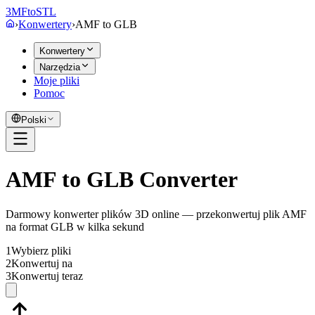
3MF
to
STL
›
Konwertery
›
AMF
to
GLB
Konwertery
Narzędzia
Moje pliki
Pomoc
Polski
AMF to GLB Converter
Darmowy konwerter plików 3D online — przekonwertuj plik AMF
na format GLB w kilka sekund
1
Wybierz pliki
2
Konwertuj na
3
Konwertuj teraz