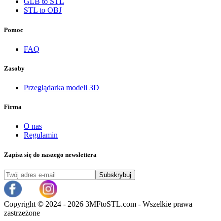
GLB to STL
STL to OBJ
Pomoc
FAQ
Zasoby
Przeglądarka modeli 3D
Firma
O nas
Regulamin
Zapisz się do naszego newslettera
Subskrybuj
Copyright ©
2024 - 2026 3MFtoSTL.com - Wszelkie prawa
zastrzeżone