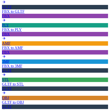
GLTF
FBX
to
GLTF
FBX
PLY
FBX
to
PLY
FBX
AMF
FBX
to
AMF
FBX
3MF
FBX
to
3MF
GLTF
STL
GLTF
to
STL
GLTF
OBJ
GLTF
to
OBJ
GLTF