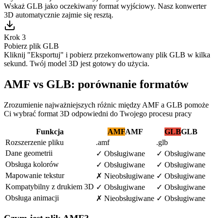
Wskaż GLB jako oczekiwany format wyjściowy. Nasz konwerter
3D automatycznie zajmie się resztą.
Krok 3
Pobierz plik GLB
Kliknij "Eksportuj" i pobierz przekonwertowany plik GLB w kilka
sekund. Twój model 3D jest gotowy do użycia.
AMF vs GLB: porównanie formatów
Zrozumienie najważniejszych różnic między AMF a GLB pomoże
Ci wybrać format 3D odpowiedni do Twojego procesu pracy
Funkcja
AMF
AMF
GLB
GLB
Rozszerzenie pliku
.amf
.glb
Dane geometrii
✓
Obsługiwane
✓
Obsługiwane
Obsługa kolorów
✓
Obsługiwane
✓
Obsługiwane
Mapowanie tekstur
✗
Nieobsługiwane
✓
Obsługiwane
Kompatybilny z drukiem 3D
✓
Obsługiwane
✓
Obsługiwane
Obsługa animacji
✗
Nieobsługiwane
✓
Obsługiwane