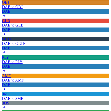
OBJ
DAE
to
OBJ
DAE
GLB
DAE
to
GLB
DAE
GLTF
DAE
to
GLTF
DAE
PLY
DAE
to
PLY
DAE
AMF
DAE
to
AMF
DAE
3MF
DAE
to
3MF
3DS