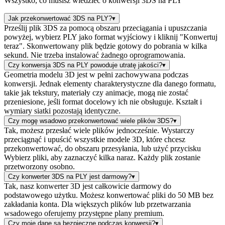
Wszystko, co musisz wiedzieć o konwersji 3DS na PLY
Jak przekonwertować 3DS na PLY?
▾
Prześlij plik 3DS za pomocą obszaru przeciągania i upuszczania
powyżej, wybierz PLY jako format wyjściowy i kliknij "Konwertuj
teraz". Skonwertowany plik będzie gotowy do pobrania w kilka
sekund. Nie trzeba instalować żadnego oprogramowania.
Czy konwersja 3DS na PLY powoduje utratę jakości?
▾
Geometria modelu 3D jest w pełni zachowywana podczas
konwersji. Jednak elementy charakterystyczne dla danego formatu,
takie jak tekstury, materiały czy animacje, mogą nie zostać
przeniesione, jeśli format docelowy ich nie obsługuje. Kształt i
wymiary siatki pozostają identyczne.
Czy mogę wsadowo przekonwertować wiele plików 3DS?
▾
Tak, możesz przesłać wiele plików jednocześnie. Wystarczy
przeciągnąć i upuścić wszystkie modele 3D, które chcesz
przekonwertować, do obszaru przesyłania, lub użyć przycisku
Wybierz pliki, aby zaznaczyć kilka naraz. Każdy plik zostanie
przetworzony osobno.
Czy konwerter 3DS na PLY jest darmowy?
▾
Tak, nasz konwerter 3D jest całkowicie darmowy do
podstawowego użytku. Możesz konwertować pliki do 50 MB bez
zakładania konta. Dla większych plików lub przetwarzania
wsadowego oferujemy przystępne plany premium.
Czy moje dane są bezpieczne podczas konwersji?
▾