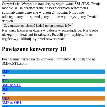
Oczywiście. Wszystkie transfery są szyfrowane SSL/TLS. Twoje
modele 3D są przetwarzane na bezpiecznych serwerach i
automatycznie usuwane w ciągu 24 godzin. Nigdy nie
udostępniamy, nie sprzedajemy ani nie wykorzystujemy Twoich
danych.
Czy muszę instalować jakieś oprogramowanie?
▾
Nie, nasz konwerter działa w całości w przeglądarce. Nie trzeba
niczego pobierać ani instalować. Prześlij plik, wybierz format
wyjściowy i kliknij, by przekonwertować.
Powiązane konwertery 3D
Poznaj inne narzędzia do konwersji formatów 3D dostępne na
3MFtoSTL.com
3MF
STL
3MF
to
STL
3MF
OBJ
3MF
to
OBJ
3MF