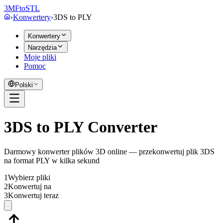
3MF
to
STL
›
Konwertery
›
3DS
to
PLY
Konwertery
Narzędzia
Moje pliki
Pomoc
Polski
3DS to PLY Converter
Darmowy konwerter plików 3D online — przekonwertuj plik 3DS
na format PLY w kilka sekund
1
Wybierz pliki
2
Konwertuj na
3
Konwertuj teraz