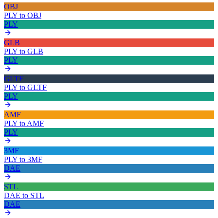
OBJ
PLY
to
OBJ
PLY
GLB
PLY
to
GLB
PLY
GLTF
PLY
to
GLTF
PLY
AMF
PLY
to
AMF
PLY
3MF
PLY
to
3MF
DAE
STL
DAE
to
STL
DAE