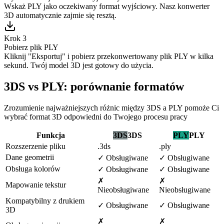
Wskaż PLY jako oczekiwany format wyjściowy. Nasz konwerter
3D automatycznie zajmie się resztą.
Krok 3
Pobierz plik PLY
Kliknij "Eksportuj" i pobierz przekonwertowany plik PLY w kilka
sekund. Twój model 3D jest gotowy do użycia.
3DS vs PLY: porównanie formatów
Zrozumienie najważniejszych różnic między 3DS a PLY pomoże Ci
wybrać format 3D odpowiedni do Twojego procesu pracy
Funkcja
3DS
3DS
PLY
PLY
Rozszerzenie pliku
.3ds
.ply
Dane geometrii
✓
Obsługiwane
✓
Obsługiwane
Obsługa kolorów
✓
Obsługiwane
✓
Obsługiwane
✗
✗
Mapowanie tekstur
Nieobsługiwane
Nieobsługiwane
Kompatybilny z drukiem
✓
Obsługiwane
✓
Obsługiwane
3D
✗
✗