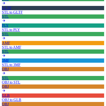
GLTF
STL
to
GLTF
STL
PLY
STL
to
PLY
STL
AMF
STL
to
AMF
STL
3MF
STL
to
3MF
OBJ
STL
OBJ
to
STL
OBJ
GLB
OBJ
to
GLB
OBJ