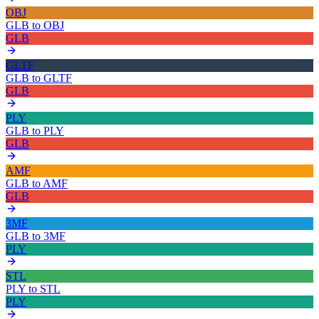
OBJ
GLB
to
OBJ
GLB
GLTF
GLB
to
GLTF
GLB
PLY
GLB
to
PLY
GLB
AMF
GLB
to
AMF
GLB
3MF
GLB
to
3MF
PLY
STL
PLY
to
STL
PLY