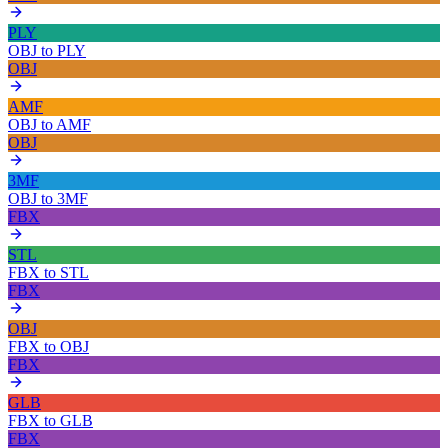
PLY
OBJ
to
PLY
OBJ
AMF
OBJ
to
AMF
OBJ
3MF
OBJ
to
3MF
FBX
STL
FBX
to
STL
FBX
OBJ
FBX
to
OBJ
FBX
GLB
FBX
to
GLB
FBX