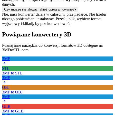
danych.
Czy muszę instalować jakieś oprogramowanie?
▾
Nie, nasz konwerter działa w całości w przeglądarce. Nie trzeba
niczego pobierać ani instalować. Prześlij plik, wybierz format
wyjściowy i kliknij, by przekonwertować.
Powiązane konwertery 3D
Poznaj inne narzędzia do konwersji formatów 3D dostępne na
3MFtoSTL.com
3MF
STL
3MF
to
STL
3MF
OBJ
3MF
to
OBJ
3MF
GLB
3MF
to
GLB