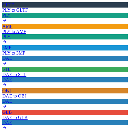
GLTF
PLY
to
GLTF
PLY
AMF
PLY
to
AMF
PLY
3MF
PLY
to
3MF
DAE
STL
DAE
to
STL
DAE
OBJ
DAE
to
OBJ
DAE
GLB
DAE
to
GLB
DAE