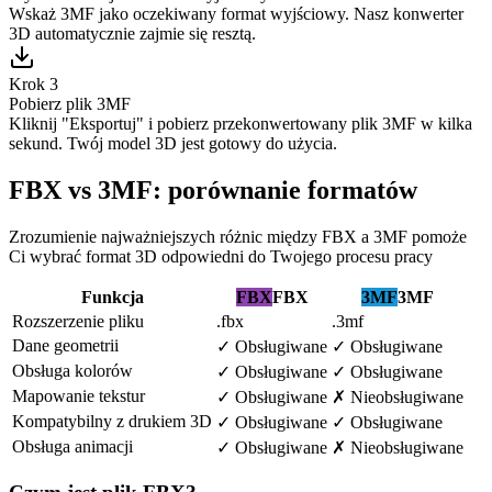
Wskaż 3MF jako oczekiwany format wyjściowy. Nasz konwerter
3D automatycznie zajmie się resztą.
Krok 3
Pobierz plik 3MF
Kliknij "Eksportuj" i pobierz przekonwertowany plik 3MF w kilka
sekund. Twój model 3D jest gotowy do użycia.
FBX vs 3MF: porównanie formatów
Zrozumienie najważniejszych różnic między FBX a 3MF pomoże
Ci wybrać format 3D odpowiedni do Twojego procesu pracy
Funkcja
FBX
FBX
3MF
3MF
Rozszerzenie pliku
.fbx
.3mf
Dane geometrii
✓
Obsługiwane
✓
Obsługiwane
Obsługa kolorów
✓
Obsługiwane
✓
Obsługiwane
Mapowanie tekstur
✓
Obsługiwane
✗
Nieobsługiwane
Kompatybilny z drukiem 3D
✓
Obsługiwane
✓
Obsługiwane
Obsługa animacji
✓
Obsługiwane
✗
Nieobsługiwane