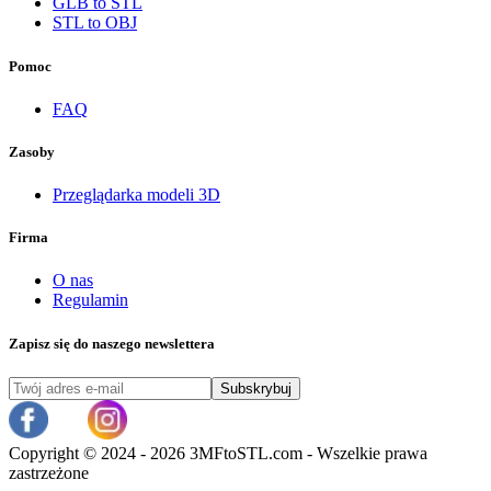
GLB to STL
STL to OBJ
Pomoc
FAQ
Zasoby
Przeglądarka modeli 3D
Firma
O nas
Regulamin
Zapisz się do naszego newslettera
Subskrybuj
Copyright ©
2024 - 2026 3MFtoSTL.com - Wszelkie prawa
zastrzeżone