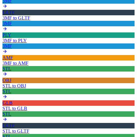
3MF
GLTF
3MF
to
GLTF
3MF
PLY
3MF
to
PLY
3MF
AMF
3MF
to
AMF
STL
OBJ
STL
to
OBJ
STL
GLB
STL
to
GLB
STL
GLTF
STL
to
GLTF
STL