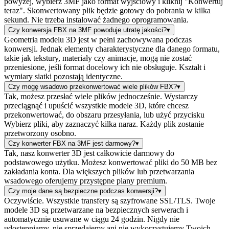
powyżej, wybierz 3MF jako format wyjściowy i kliknij "Konwertuj
teraz". Skonwertowany plik będzie gotowy do pobrania w kilka
sekund. Nie trzeba instalować żadnego oprogramowania.
Czy konwersja FBX na 3MF powoduje utratę jakości?
▾
Geometria modelu 3D jest w pełni zachowywana podczas
konwersji. Jednak elementy charakterystyczne dla danego formatu,
takie jak tekstury, materiały czy animacje, mogą nie zostać
przeniesione, jeśli format docelowy ich nie obsługuje. Kształt i
wymiary siatki pozostają identyczne.
Czy mogę wsadowo przekonwertować wiele plików FBX?
▾
Tak, możesz przesłać wiele plików jednocześnie. Wystarczy
przeciągnąć i upuścić wszystkie modele 3D, które chcesz
przekonwertować, do obszaru przesyłania, lub użyć przycisku
Wybierz pliki, aby zaznaczyć kilka naraz. Każdy plik zostanie
przetworzony osobno.
Czy konwerter FBX na 3MF jest darmowy?
▾
Tak, nasz konwerter 3D jest całkowicie darmowy do
podstawowego użytku. Możesz konwertować pliki do 50 MB bez
zakładania konta. Dla większych plików lub przetwarzania
wsadowego oferujemy przystępne plany premium.
Czy moje dane są bezpieczne podczas konwersji?
▾
Oczywiście. Wszystkie transfery są szyfrowane SSL/TLS. Twoje
modele 3D są przetwarzane na bezpiecznych serwerach i
automatycznie usuwane w ciągu 24 godzin. Nigdy nie
udostępniamy, nie sprzedajemy ani nie wykorzystujemy Twoich