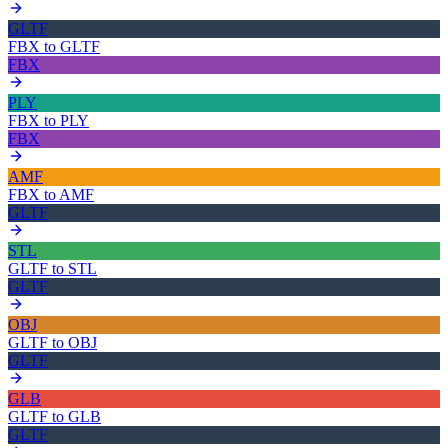
GLTF
FBX
to
GLTF
FBX
PLY
FBX
to
PLY
FBX
AMF
FBX
to
AMF
GLTF
STL
GLTF
to
STL
GLTF
OBJ
GLTF
to
OBJ
GLTF
GLB
GLTF
to
GLB
GLTF