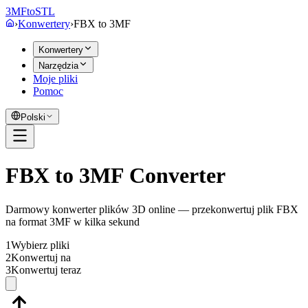
3MF
to
STL
›
Konwertery
›
FBX
to
3MF
Konwertery
Narzędzia
Moje pliki
Pomoc
Polski
FBX to 3MF Converter
Darmowy konwerter plików 3D online — przekonwertuj plik FBX
na format 3MF w kilka sekund
1
Wybierz pliki
2
Konwertuj na
3
Konwertuj teraz