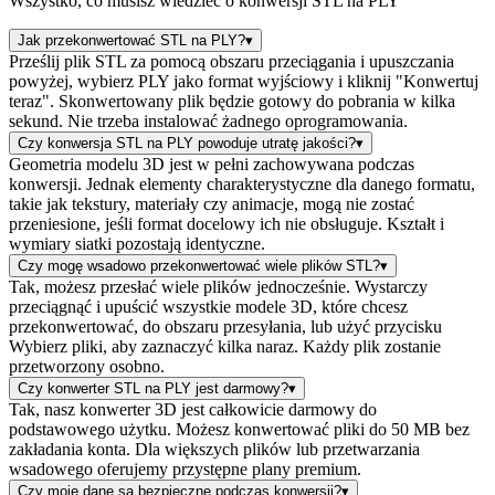
Wszystko, co musisz wiedzieć o konwersji STL na PLY
Jak przekonwertować STL na PLY?
▾
Prześlij plik STL za pomocą obszaru przeciągania i upuszczania
powyżej, wybierz PLY jako format wyjściowy i kliknij "Konwertuj
teraz". Skonwertowany plik będzie gotowy do pobrania w kilka
sekund. Nie trzeba instalować żadnego oprogramowania.
Czy konwersja STL na PLY powoduje utratę jakości?
▾
Geometria modelu 3D jest w pełni zachowywana podczas
konwersji. Jednak elementy charakterystyczne dla danego formatu,
takie jak tekstury, materiały czy animacje, mogą nie zostać
przeniesione, jeśli format docelowy ich nie obsługuje. Kształt i
wymiary siatki pozostają identyczne.
Czy mogę wsadowo przekonwertować wiele plików STL?
▾
Tak, możesz przesłać wiele plików jednocześnie. Wystarczy
przeciągnąć i upuścić wszystkie modele 3D, które chcesz
przekonwertować, do obszaru przesyłania, lub użyć przycisku
Wybierz pliki, aby zaznaczyć kilka naraz. Każdy plik zostanie
przetworzony osobno.
Czy konwerter STL na PLY jest darmowy?
▾
Tak, nasz konwerter 3D jest całkowicie darmowy do
podstawowego użytku. Możesz konwertować pliki do 50 MB bez
zakładania konta. Dla większych plików lub przetwarzania
wsadowego oferujemy przystępne plany premium.
Czy moje dane są bezpieczne podczas konwersji?
▾