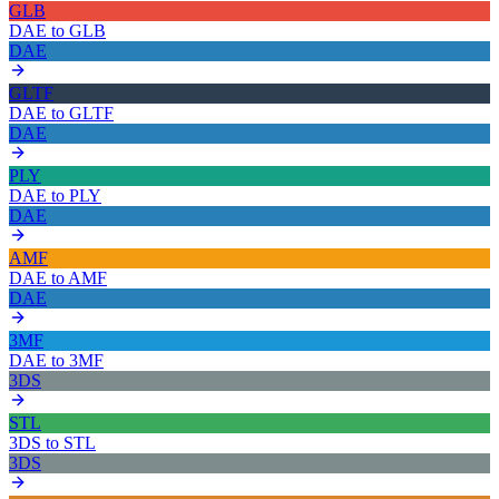
GLB
DAE
to
GLB
DAE
GLTF
DAE
to
GLTF
DAE
PLY
DAE
to
PLY
DAE
AMF
DAE
to
AMF
DAE
3MF
DAE
to
3MF
3DS
STL
3DS
to
STL
3DS