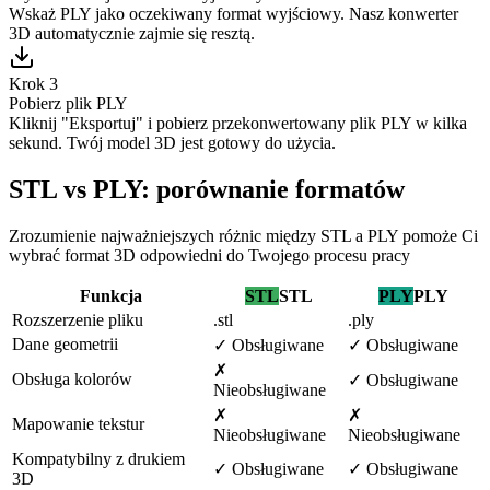
Wskaż PLY jako oczekiwany format wyjściowy. Nasz konwerter
3D automatycznie zajmie się resztą.
Krok 3
Pobierz plik PLY
Kliknij "Eksportuj" i pobierz przekonwertowany plik PLY w kilka
sekund. Twój model 3D jest gotowy do użycia.
STL vs PLY: porównanie formatów
Zrozumienie najważniejszych różnic między STL a PLY pomoże Ci
wybrać format 3D odpowiedni do Twojego procesu pracy
Funkcja
STL
STL
PLY
PLY
Rozszerzenie pliku
.stl
.ply
Dane geometrii
✓
Obsługiwane
✓
Obsługiwane
✗
Obsługa kolorów
✓
Obsługiwane
Nieobsługiwane
✗
✗
Mapowanie tekstur
Nieobsługiwane
Nieobsługiwane
Kompatybilny z drukiem
✓
Obsługiwane
✓
Obsługiwane
3D