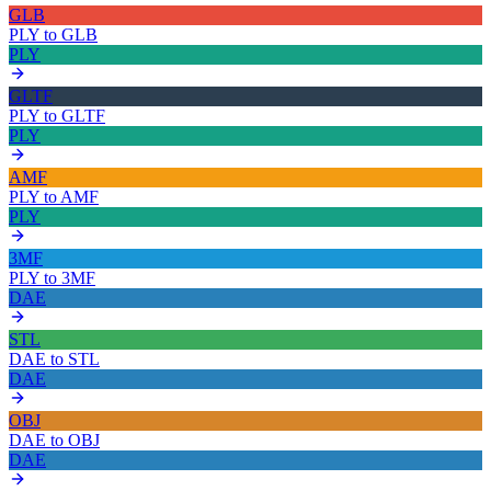
GLB
PLY
to
GLB
PLY
GLTF
PLY
to
GLTF
PLY
AMF
PLY
to
AMF
PLY
3MF
PLY
to
3MF
DAE
STL
DAE
to
STL
DAE
OBJ
DAE
to
OBJ
DAE