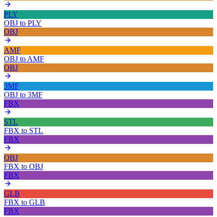
PLY
OBJ
to
PLY
OBJ
AMF
OBJ
to
AMF
OBJ
3MF
OBJ
to
3MF
FBX
STL
FBX
to
STL
FBX
OBJ
FBX
to
OBJ
FBX
GLB
FBX
to
GLB
FBX