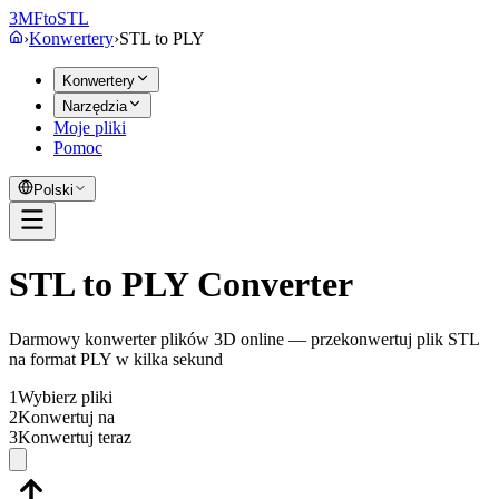
3MF
to
STL
›
Konwertery
›
STL
to
PLY
Konwertery
Narzędzia
Moje pliki
Pomoc
Polski
STL to PLY Converter
Darmowy konwerter plików 3D online — przekonwertuj plik STL
na format PLY w kilka sekund
1
Wybierz pliki
2
Konwertuj na
3
Konwertuj teraz