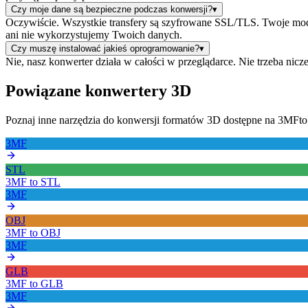
Czy moje dane są bezpieczne podczas konwersji?
▾
Oczywiście. Wszystkie transfery są szyfrowane SSL/TLS. Twoje mod
ani nie wykorzystujemy Twoich danych.
Czy muszę instalować jakieś oprogramowanie?
▾
Nie, nasz konwerter działa w całości w przeglądarce. Nie trzeba nicz
Powiązane konwertery 3D
Poznaj inne narzędzia do konwersji formatów 3D dostępne na 3MF
3MF
STL
3MF
to
STL
3MF
OBJ
3MF
to
OBJ
3MF
GLB
3MF
to
GLB
3MF