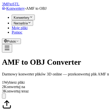
3MF
to
STL
›
Konwertery
›
AMF
to
OBJ
Konwertery
Narzędzia
Moje pliki
Pomoc
Polski
AMF to OBJ Converter
Darmowy konwerter plików 3D online — przekonwertuj plik AMF n
1
Wybierz pliki
2
Konwertuj na
3
Konwertuj teraz