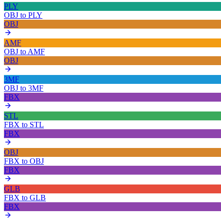
PLY
OBJ
to
PLY
OBJ
AMF
OBJ
to
AMF
OBJ
3MF
OBJ
to
3MF
FBX
STL
FBX
to
STL
FBX
OBJ
FBX
to
OBJ
FBX
GLB
FBX
to
GLB
FBX