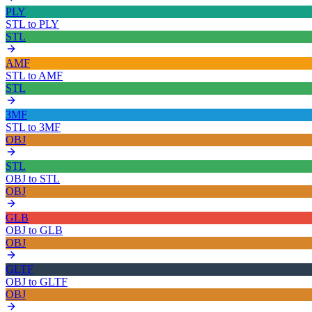
PLY
STL
to
PLY
STL
AMF
STL
to
AMF
STL
3MF
STL
to
3MF
OBJ
STL
OBJ
to
STL
OBJ
GLB
OBJ
to
GLB
OBJ
GLTF
OBJ
to
GLTF
OBJ