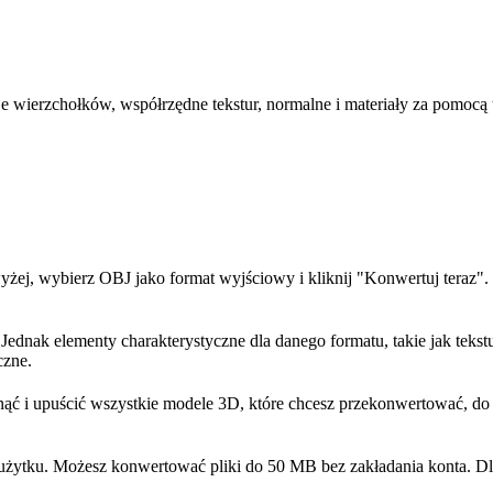
je wierzchołków, współrzędne tekstur, normalne i materiały za pomoc
wyżej, wybierz OBJ jako format wyjściowy i kliknij "Konwertuj teraz"
nak elementy charakterystyczne dla danego formatu, takie jak tekstury
czne.
ąć i upuścić wszystkie modele 3D, które chcesz przekonwertować, do o
użytku. Możesz konwertować pliki do 50 MB bez zakładania konta. D