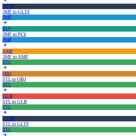
GLTF
3MF
to
GLTF
3MF
PLY
3MF
to
PLY
3MF
AMF
3MF
to
AMF
STL
OBJ
STL
to
OBJ
STL
GLB
STL
to
GLB
STL
GLTF
STL
to
GLTF
STL