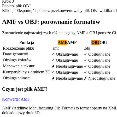
Krok 3
Pobierz plik OBJ
Kliknij "Eksportuj" i pobierz przekonwertowany plik OBJ w kilka s
AMF vs OBJ: porównanie formatów
Zrozumienie najważniejszych różnic między AMF a OBJ pomoże Ci 
Funkcja
AMF
AMF
OBJ
OBJ
Rozszerzenie pliku
.amf
.obj
Dane geometrii
✓
Obsługiwane
✓
Obsługiwane
Obsługa kolorów
✓
Obsługiwane
✓
Obsługiwane
Mapowanie tekstur
✗
Nieobsługiwane
✓
Obsługiwane
Kompatybilny z drukiem 3D
✓
Obsługiwane
✓
Obsługiwane
Obsługa animacji
✗
Nieobsługiwane
✗
Nieobsługiwane
Czym jest plik AMF?
Konwerter AMF
AMF (Additive Manufacturing File Format) to format oparty na XML, 
dokładniejszy druk 3D.