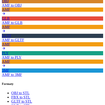
OBJ
AMF
to
OBJ
AMF
GLB
AMF
to
GLB
AMF
GLTF
AMF
to
GLTF
AMF
PLY
AMF
to
PLY
AMF
3MF
AMF
to
3MF
Formaty
OBJ to STL
FBX to STL
GLTF to STL