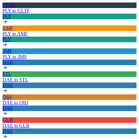
GLTF
PLY
to
GLTF
PLY
AMF
PLY
to
AMF
PLY
3MF
PLY
to
3MF
DAE
STL
DAE
to
STL
DAE
OBJ
DAE
to
OBJ
DAE
GLB
DAE
to
GLB
DAE