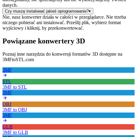
danych.
Czy muszę instalować jakieś oprogramowanie?
▾
Nie, nasz konwerter działa w całości w przeglądarce. Nie trzeba
niczego pobierać ani instalować. Prześlij plik, wybierz format
wyjściowy i kliknij, by przekonwertować.
Powiązane konwertery 3D
Poznaj inne narzędzia do konwersji formatów 3D dostępne na
3MFtoSTL.com
3MF
STL
3MF
to
STL
3MF
OBJ
3MF
to
OBJ
3MF
GLB
3MF
to
GLB