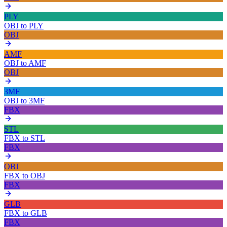
PLY
OBJ
to
PLY
OBJ
AMF
OBJ
to
AMF
OBJ
3MF
OBJ
to
3MF
FBX
STL
FBX
to
STL
FBX
OBJ
FBX
to
OBJ
FBX
GLB
FBX
to
GLB
FBX