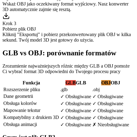
Wskaż OBJ jako oczekiwany format wyjściowy. Nasz konwerter
3D automatycznie zajmie się resztą.
Krok 3
Pobierz plik OBJ
Kliknij "Eksportuj" i pobierz przekonwertowany plik OBJ w kilka
sekund. Twój model 3D jest gotowy do użycia.
GLB vs OBJ: porównanie formatów
Zrozumienie najważniejszych różnic między GLB a OBJ pomoże
Ci wybrać format 3D odpowiedni do Twojego procesu pracy
Funkcja
GLB
GLB
OBJ
OBJ
Rozszerzenie pliku
.glb
.obj
Dane geometrii
✓
Obsługiwane
✓
Obsługiwane
Obsługa kolorów
✓
Obsługiwane
✓
Obsługiwane
Mapowanie tekstur
✓
Obsługiwane
✓
Obsługiwane
Kompatybilny z drukiem 3D
✓
Obsługiwane
✓
Obsługiwane
Obsługa animacji
✓
Obsługiwane
✗
Nieobsługiwane