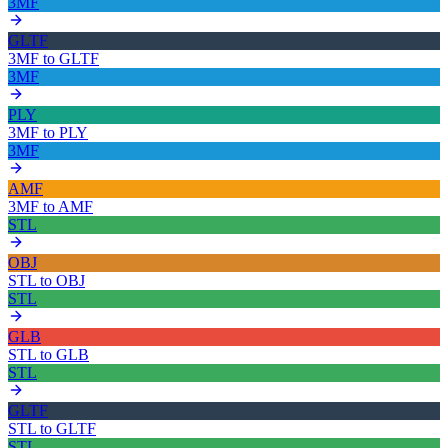
3MF
GLTF
3MF
to
GLTF
3MF
PLY
3MF
to
PLY
3MF
AMF
3MF
to
AMF
STL
OBJ
STL
to
OBJ
STL
GLB
STL
to
GLB
STL
GLTF
STL
to
GLTF
STL