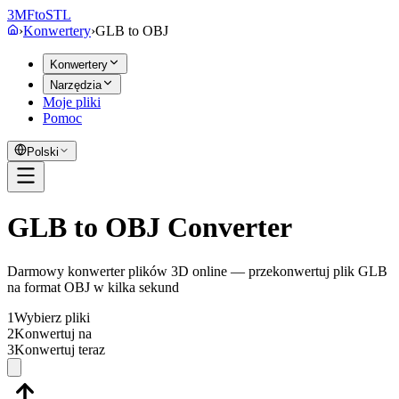
3MF
to
STL
›
Konwertery
›
GLB
to
OBJ
Konwertery
Narzędzia
Moje pliki
Pomoc
Polski
GLB to OBJ Converter
Darmowy konwerter plików 3D online — przekonwertuj plik GLB
na format OBJ w kilka sekund
1
Wybierz pliki
2
Konwertuj na
3
Konwertuj teraz