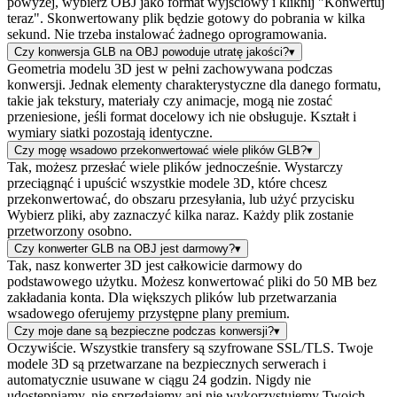
powyżej, wybierz OBJ jako format wyjściowy i kliknij "Konwertuj
teraz". Skonwertowany plik będzie gotowy do pobrania w kilka
sekund. Nie trzeba instalować żadnego oprogramowania.
Czy konwersja GLB na OBJ powoduje utratę jakości?
▾
Geometria modelu 3D jest w pełni zachowywana podczas
konwersji. Jednak elementy charakterystyczne dla danego formatu,
takie jak tekstury, materiały czy animacje, mogą nie zostać
przeniesione, jeśli format docelowy ich nie obsługuje. Kształt i
wymiary siatki pozostają identyczne.
Czy mogę wsadowo przekonwertować wiele plików GLB?
▾
Tak, możesz przesłać wiele plików jednocześnie. Wystarczy
przeciągnąć i upuścić wszystkie modele 3D, które chcesz
przekonwertować, do obszaru przesyłania, lub użyć przycisku
Wybierz pliki, aby zaznaczyć kilka naraz. Każdy plik zostanie
przetworzony osobno.
Czy konwerter GLB na OBJ jest darmowy?
▾
Tak, nasz konwerter 3D jest całkowicie darmowy do
podstawowego użytku. Możesz konwertować pliki do 50 MB bez
zakładania konta. Dla większych plików lub przetwarzania
wsadowego oferujemy przystępne plany premium.
Czy moje dane są bezpieczne podczas konwersji?
▾
Oczywiście. Wszystkie transfery są szyfrowane SSL/TLS. Twoje
modele 3D są przetwarzane na bezpiecznych serwerach i
automatycznie usuwane w ciągu 24 godzin. Nigdy nie
udostępniamy, nie sprzedajemy ani nie wykorzystujemy Twoich