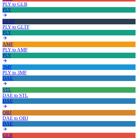
PLY
to
GLB
PLY
GLTF
PLY
to
GLTF
PLY
AMF
PLY
to
AMF
PLY
3MF
PLY
to
3MF
DAE
STL
DAE
to
STL
DAE
OBJ
DAE
to
OBJ
DAE
GLB