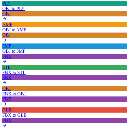
PLY
OBJ
to
PLY
OBJ
AMF
OBJ
to
AMF
OBJ
3MF
OBJ
to
3MF
FBX
STL
FBX
to
STL
FBX
OBJ
FBX
to
OBJ
FBX
GLB
FBX
to
GLB
FBX