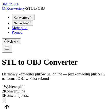
3MF
to
STL
›
Konwertery
›
STL
to
OBJ
Konwertery
Narzędzia
Moje pliki
Pomoc
Polski
STL to OBJ Converter
Darmowy konwerter plików 3D online — przekonwertuj plik STL
na format OBJ w kilka sekund
1
Wybierz pliki
2
Konwertuj na
3
Konwertuj teraz