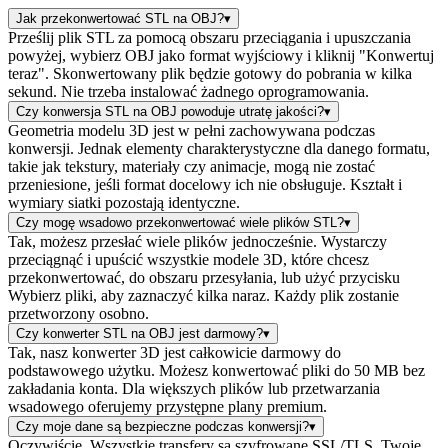
Jak przekonwertować STL na OBJ?
▾
Prześlij plik STL za pomocą obszaru przeciągania i upuszczania
powyżej, wybierz OBJ jako format wyjściowy i kliknij "Konwertuj
teraz". Skonwertowany plik będzie gotowy do pobrania w kilka
sekund. Nie trzeba instalować żadnego oprogramowania.
Czy konwersja STL na OBJ powoduje utratę jakości?
▾
Geometria modelu 3D jest w pełni zachowywana podczas
konwersji. Jednak elementy charakterystyczne dla danego formatu,
takie jak tekstury, materiały czy animacje, mogą nie zostać
przeniesione, jeśli format docelowy ich nie obsługuje. Kształt i
wymiary siatki pozostają identyczne.
Czy mogę wsadowo przekonwertować wiele plików STL?
▾
Tak, możesz przesłać wiele plików jednocześnie. Wystarczy
przeciągnąć i upuścić wszystkie modele 3D, które chcesz
przekonwertować, do obszaru przesyłania, lub użyć przycisku
Wybierz pliki, aby zaznaczyć kilka naraz. Każdy plik zostanie
przetworzony osobno.
Czy konwerter STL na OBJ jest darmowy?
▾
Tak, nasz konwerter 3D jest całkowicie darmowy do
podstawowego użytku. Możesz konwertować pliki do 50 MB bez
zakładania konta. Dla większych plików lub przetwarzania
wsadowego oferujemy przystępne plany premium.
Czy moje dane są bezpieczne podczas konwersji?
▾
Oczywiście. Wszystkie transfery są szyfrowane SSL/TLS. Twoje