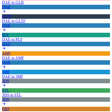
DAE
to
GLB
DAE
GLTF
DAE
to
GLTF
DAE
PLY
DAE
to
PLY
DAE
AMF
DAE
to
AMF
DAE
3MF
DAE
to
3MF
3DS
STL
3DS
to
STL
3DS
OBJ