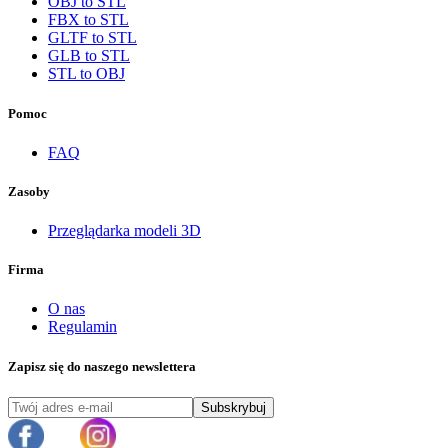
OBJ to STL
FBX to STL
GLTF to STL
GLB to STL
STL to OBJ
Pomoc
FAQ
Zasoby
Przeglądarka modeli 3D
Firma
O nas
Regulamin
Zapisz się do naszego newslettera
Subskrybuj