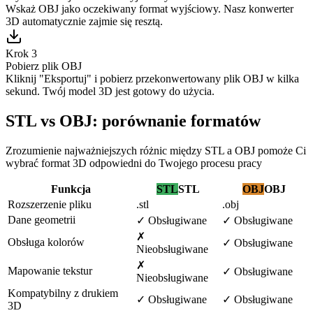
Wskaż OBJ jako oczekiwany format wyjściowy. Nasz konwerter
3D automatycznie zajmie się resztą.
Krok 3
Pobierz plik OBJ
Kliknij "Eksportuj" i pobierz przekonwertowany plik OBJ w kilka
sekund. Twój model 3D jest gotowy do użycia.
STL vs OBJ: porównanie formatów
Zrozumienie najważniejszych różnic między STL a OBJ pomoże Ci
wybrać format 3D odpowiedni do Twojego procesu pracy
Funkcja
STL
STL
OBJ
OBJ
Rozszerzenie pliku
.stl
.obj
Dane geometrii
✓
Obsługiwane
✓
Obsługiwane
✗
Obsługa kolorów
✓
Obsługiwane
Nieobsługiwane
✗
Mapowanie tekstur
✓
Obsługiwane
Nieobsługiwane
Kompatybilny z drukiem
✓
Obsługiwane
✓
Obsługiwane
3D