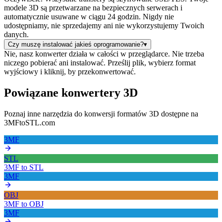
modele 3D są przetwarzane na bezpiecznych serwerach i
automatycznie usuwane w ciągu 24 godzin. Nigdy nie
udostępniamy, nie sprzedajemy ani nie wykorzystujemy Twoich
danych.
Czy muszę instalować jakieś oprogramowanie?
▾
Nie, nasz konwerter działa w całości w przeglądarce. Nie trzeba
niczego pobierać ani instalować. Prześlij plik, wybierz format
wyjściowy i kliknij, by przekonwertować.
Powiązane konwertery 3D
Poznaj inne narzędzia do konwersji formatów 3D dostępne na
3MFtoSTL.com
3MF
STL
3MF
to
STL
3MF
OBJ
3MF
to
OBJ
3MF