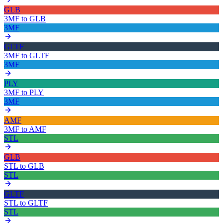
GLB
3MF
to
GLB
3MF
GLTF
3MF
to
GLTF
3MF
PLY
3MF
to
PLY
3MF
AMF
3MF
to
AMF
STL
GLB
STL
to
GLB
STL
GLTF
STL
to
GLTF
STL