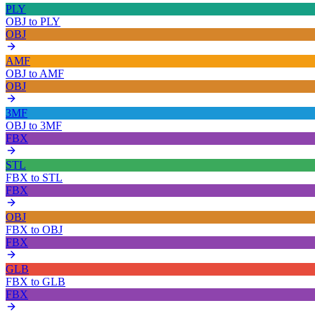
PLY
OBJ
to
PLY
OBJ
AMF
OBJ
to
AMF
OBJ
3MF
OBJ
to
3MF
FBX
STL
FBX
to
STL
FBX
OBJ
FBX
to
OBJ
FBX
GLB
FBX
to
GLB
FBX