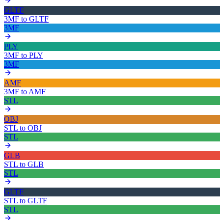
GLTF
3MF
to
GLTF
3MF
PLY
3MF
to
PLY
3MF
AMF
3MF
to
AMF
STL
OBJ
STL
to
OBJ
STL
GLB
STL
to
GLB
STL
GLTF
STL
to
GLTF
STL