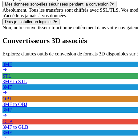
Mes données sont-elles sécurisées pendant la conversion ?
▾
Absolument. Tous les transferts sont chiffrés avec SSL/TLS. Vos modè
n'accédons jamais à vos données.
Dois-je installer un logiciel ?
▾
Non, notre convertisseur fonctionne entièrement dans votre navigateur we
Convertisseurs 3D associés
Explorez d'autres outils de conversion de formats 3D disponibles s
3MF
STL
3MF
to
STL
3MF
OBJ
3MF
to
OBJ
3MF
GLB
3MF
to
GLB
3MF