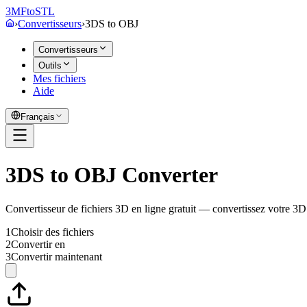
3MF
to
STL
›
Convertisseurs
›
3DS
to
OBJ
Convertisseurs
Outils
Mes fichiers
Aide
Français
3DS to OBJ Converter
Convertisseur de fichiers 3D en ligne gratuit — convertissez votre 
1
Choisir des fichiers
2
Convertir en
3
Convertir maintenant