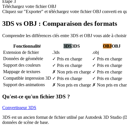
Étape 3
Téléchargez votre fichier OBJ
Cliquez sur "Exporter" et téléchargez votre fichier OBJ converti en q
3DS vs OBJ : Comparaison des formats
Comprendre les différences clés entre 3DS et OBJ vous aide à choisir 
Fonctionnalité
3DS
3DS
OBJ
OBJ
Extension de fichier
.3ds
.obj
Données de géométrie
✓
Pris en charge
✓
Pris en charge
Support des couleurs
✓
Pris en charge
✓
Pris en charge
Mappage de textures
✗
Non pris en charge
✓
Pris en charge
Compatible impression 3D
✓
Pris en charge
✓
Pris en charge
Support des animations
✗
Non pris en charge
✗
Non pris en cha
Qu'est-ce qu'un fichier 3DS ?
Convertisseur 3DS
3DS est un ancien format de fichier utilisé par Autodesk 3D Studio (DO
données de scène de base.