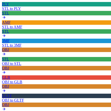
PLY
STL
to
PLY
STL
AMF
STL
to
AMF
STL
3MF
STL
to
3MF
OBJ
STL
OBJ
to
STL
OBJ
GLB
OBJ
to
GLB
OBJ
GLTF
OBJ
to
GLTF
OBJ