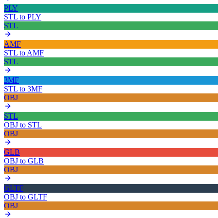
PLY
STL
to
PLY
STL
AMF
STL
to
AMF
STL
3MF
STL
to
3MF
OBJ
STL
OBJ
to
STL
OBJ
GLB
OBJ
to
GLB
OBJ
GLTF
OBJ
to
GLTF
OBJ