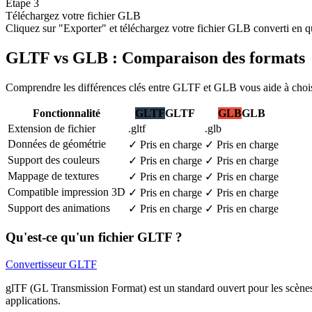
Étape 3
Téléchargez votre fichier GLB
Cliquez sur "Exporter" et téléchargez votre fichier GLB converti en q
GLTF vs GLB : Comparaison des formats
Comprendre les différences clés entre GLTF et GLB vous aide à choisi
Fonctionnalité
GLTF
GLTF
GLB
GLB
Extension de fichier
.gltf
.glb
Données de géométrie
✓
Pris en charge
✓
Pris en charge
Support des couleurs
✓
Pris en charge
✓
Pris en charge
Mappage de textures
✓
Pris en charge
✓
Pris en charge
Compatible impression 3D
✓
Pris en charge
✓
Pris en charge
Support des animations
✓
Pris en charge
✓
Pris en charge
Qu'est-ce qu'un fichier GLTF ?
Convertisseur GLTF
glTF (GL Transmission Format) est un standard ouvert pour les scène
applications.