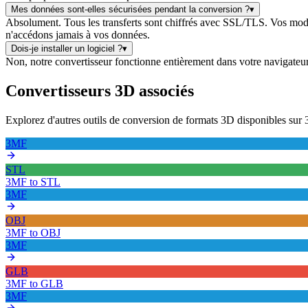
Mes données sont-elles sécurisées pendant la conversion ?
▾
Absolument. Tous les transferts sont chiffrés avec SSL/TLS. Vos modè
n'accédons jamais à vos données.
Dois-je installer un logiciel ?
▾
Non, notre convertisseur fonctionne entièrement dans votre navigateur we
Convertisseurs 3D associés
Explorez d'autres outils de conversion de formats 3D disponibles s
3MF
STL
3MF
to
STL
3MF
OBJ
3MF
to
OBJ
3MF
GLB
3MF
to
GLB
3MF