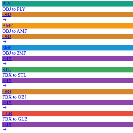
PLY
OBJ
to
PLY
OBJ
AMF
OBJ
to
AMF
OBJ
3MF
OBJ
to
3MF
FBX
STL
FBX
to
STL
FBX
OBJ
FBX
to
OBJ
FBX
GLB
FBX
to
GLB
FBX