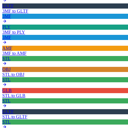
GLTF
3MF
to
GLTF
3MF
PLY
3MF
to
PLY
3MF
AMF
3MF
to
AMF
STL
OBJ
STL
to
OBJ
STL
GLB
STL
to
GLB
STL
GLTF
STL
to
GLTF
STL