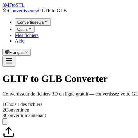
3MF
to
STL
›
Convertisseurs
›
GLTF
to
GLB
Convertisseurs
Outils
Mes fichiers
Aide
Français
GLTF to GLB Converter
Convertisseur de fichiers 3D en ligne gratuit — convertissez votre
1
Choisir des fichiers
2
Convertir en
3
Convertir maintenant