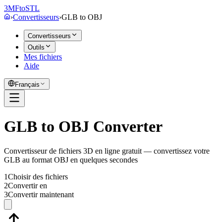
3MF
to
STL
›
Convertisseurs
›
GLB
to
OBJ
Convertisseurs
Outils
Mes fichiers
Aide
Français
GLB to OBJ Converter
Convertisseur de fichiers 3D en ligne gratuit — convertissez votre
GLB au format OBJ en quelques secondes
1
Choisir des fichiers
2
Convertir en
3
Convertir maintenant