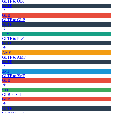
GLTF
to
OBJ
GLTF
GLB
GLTF
to
GLB
GLTF
PLY
GLTF
to
PLY
GLTF
AMF
GLTF
to
AMF
GLTF
3MF
GLTF
to
3MF
GLB
STL
GLB
to
STL
GLB
GLTF