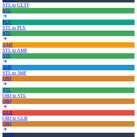
STL
to
GLTF
STL
PLY
STL
to
PLY
STL
AMF
STL
to
AMF
STL
3MF
STL
to
3MF
OBJ
STL
OBJ
to
STL
OBJ
GLB
OBJ
to
GLB
OBJ
GLTF