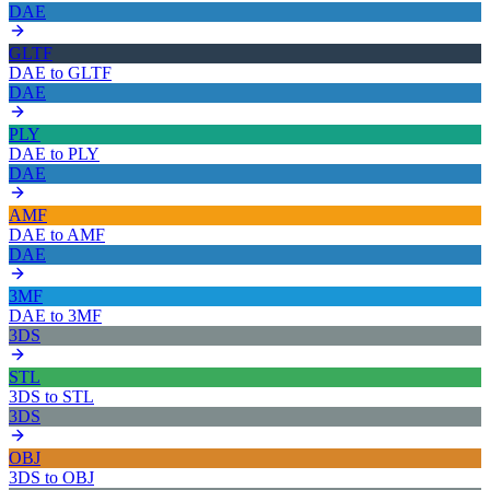
DAE
GLTF
DAE
to
GLTF
DAE
PLY
DAE
to
PLY
DAE
AMF
DAE
to
AMF
DAE
3MF
DAE
to
3MF
3DS
STL
3DS
to
STL
3DS
OBJ
3DS
to
OBJ