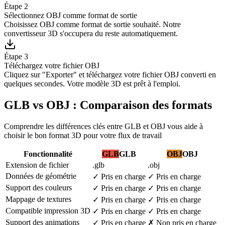
Étape 2
Sélectionnez OBJ comme format de sortie
Choisissez OBJ comme format de sortie souhaité. Notre
convertisseur 3D s'occupera du reste automatiquement.
Étape 3
Téléchargez votre fichier OBJ
Cliquez sur "Exporter" et téléchargez votre fichier OBJ converti en
quelques secondes. Votre modèle 3D est prêt à l'emploi.
GLB vs OBJ : Comparaison des formats
Comprendre les différences clés entre GLB et OBJ vous aide à
choisir le bon format 3D pour votre flux de travail
Fonctionnalité
GLB
GLB
OBJ
OBJ
Extension de fichier
.glb
.obj
Données de géométrie
✓
Pris en charge
✓
Pris en charge
Support des couleurs
✓
Pris en charge
✓
Pris en charge
Mappage de textures
✓
Pris en charge
✓
Pris en charge
Compatible impression 3D
✓
Pris en charge
✓
Pris en charge
Support des animations
✓
Pris en charge
✗
Non pris en charge