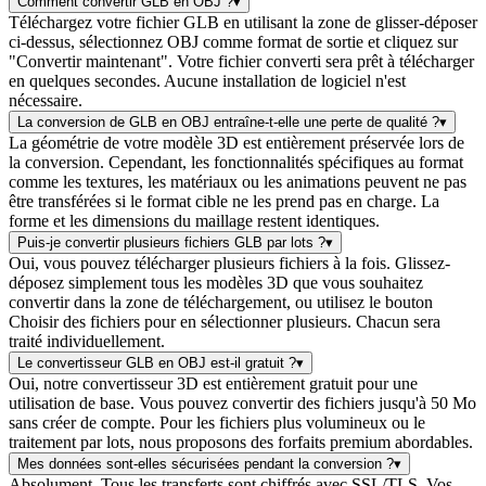
Comment convertir GLB en OBJ ?
▾
Téléchargez votre fichier GLB en utilisant la zone de glisser-déposer
ci-dessus, sélectionnez OBJ comme format de sortie et cliquez sur
"Convertir maintenant". Votre fichier converti sera prêt à télécharger
en quelques secondes. Aucune installation de logiciel n'est
nécessaire.
La conversion de GLB en OBJ entraîne-t-elle une perte de qualité ?
▾
La géométrie de votre modèle 3D est entièrement préservée lors de
la conversion. Cependant, les fonctionnalités spécifiques au format
comme les textures, les matériaux ou les animations peuvent ne pas
être transférées si le format cible ne les prend pas en charge. La
forme et les dimensions du maillage restent identiques.
Puis-je convertir plusieurs fichiers GLB par lots ?
▾
Oui, vous pouvez télécharger plusieurs fichiers à la fois. Glissez-
déposez simplement tous les modèles 3D que vous souhaitez
convertir dans la zone de téléchargement, ou utilisez le bouton
Choisir des fichiers pour en sélectionner plusieurs. Chacun sera
traité individuellement.
Le convertisseur GLB en OBJ est-il gratuit ?
▾
Oui, notre convertisseur 3D est entièrement gratuit pour une
utilisation de base. Vous pouvez convertir des fichiers jusqu'à 50 Mo
sans créer de compte. Pour les fichiers plus volumineux ou le
traitement par lots, nous proposons des forfaits premium abordables.
Mes données sont-elles sécurisées pendant la conversion ?
▾
Absolument. Tous les transferts sont chiffrés avec SSL/TLS. Vos