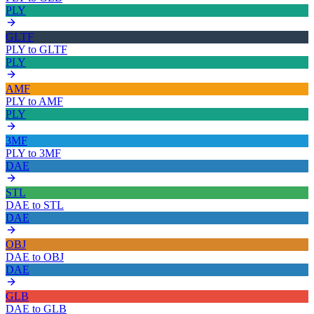
PLY
GLTF
PLY
to
GLTF
PLY
AMF
PLY
to
AMF
PLY
3MF
PLY
to
3MF
DAE
STL
DAE
to
STL
DAE
OBJ
DAE
to
OBJ
DAE
GLB
DAE
to
GLB