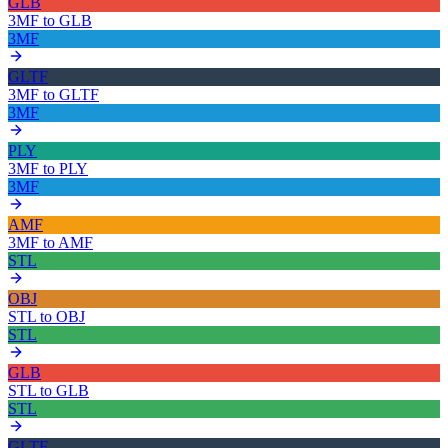
GLB
3MF
to
GLB
3MF
GLTF
3MF
to
GLTF
3MF
PLY
3MF
to
PLY
3MF
AMF
3MF
to
AMF
STL
OBJ
STL
to
OBJ
STL
GLB
STL
to
GLB
STL
GLTF