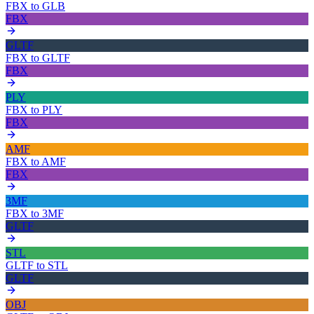
FBX
to
GLB
FBX
GLTF
FBX
to
GLTF
FBX
PLY
FBX
to
PLY
FBX
AMF
FBX
to
AMF
FBX
3MF
FBX
to
3MF
GLTF
STL
GLTF
to
STL
GLTF
OBJ