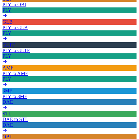
PLY
to
OBJ
PLY
GLB
PLY
to
GLB
PLY
GLTF
PLY
to
GLTF
PLY
AMF
PLY
to
AMF
PLY
3MF
PLY
to
3MF
DAE
STL
DAE
to
STL
DAE
OBJ