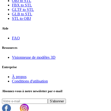
OBJ to STL
FBX to STL
GLTF to STL
GLB to STL
STL to OBJ
Aide
FAQ
Ressources
Visionneuse de modèles 3D
Entreprise
À propos
Conditions d'utilisation
Abonnez-vous à notre newsletter par e-mail
S'abonner