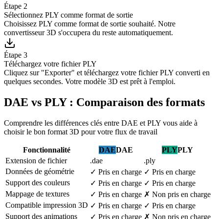
Étape 2
Sélectionnez PLY comme format de sortie
Choisissez PLY comme format de sortie souhaité. Notre
convertisseur 3D s'occupera du reste automatiquement.
Étape 3
Téléchargez votre fichier PLY
Cliquez sur "Exporter" et téléchargez votre fichier PLY converti en
quelques secondes. Votre modèle 3D est prêt à l'emploi.
DAE vs PLY : Comparaison des formats
Comprendre les différences clés entre DAE et PLY vous aide à
choisir le bon format 3D pour votre flux de travail
Fonctionnalité
DAE
DAE
PLY
PLY
Extension de fichier
.dae
.ply
Données de géométrie
✓
Pris en charge
✓
Pris en charge
Support des couleurs
✓
Pris en charge
✓
Pris en charge
Mappage de textures
✓
Pris en charge
✗
Non pris en charge
Compatible impression 3D
✓
Pris en charge
✓
Pris en charge
Support des animations
✓
Pris en charge
✗
Non pris en charge