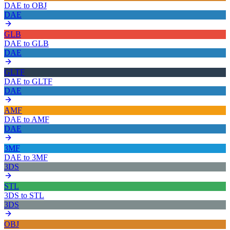
DAE
to
OBJ
DAE
GLB
DAE
to
GLB
DAE
GLTF
DAE
to
GLTF
DAE
AMF
DAE
to
AMF
DAE
3MF
DAE
to
3MF
3DS
STL
3DS
to
STL
3DS
OBJ