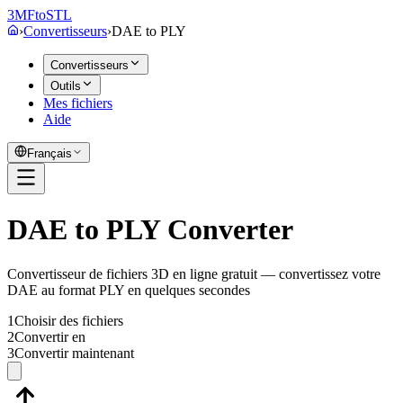
3MF
to
STL
›
Convertisseurs
›
DAE
to
PLY
Convertisseurs
Outils
Mes fichiers
Aide
Français
DAE to PLY Converter
Convertisseur de fichiers 3D en ligne gratuit — convertissez votre
DAE au format PLY en quelques secondes
1
Choisir des fichiers
2
Convertir en
3
Convertir maintenant