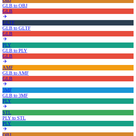
OBJ
GLB
to
OBJ
GLB
GLTF
GLB
to
GLTF
GLB
PLY
GLB
to
PLY
GLB
AMF
GLB
to
AMF
GLB
3MF
GLB
to
3MF
PLY
STL
PLY
to
STL
PLY
OBJ