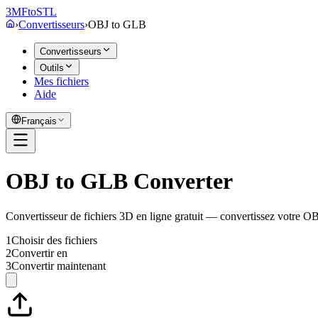
3MF
to
STL
›
Convertisseurs
›
OBJ
to
GLB
Convertisseurs
Outils
Mes fichiers
Aide
Français
OBJ to GLB Converter
Convertisseur de fichiers 3D en ligne gratuit — convertissez votre 
1
Choisir des fichiers
2
Convertir en
3
Convertir maintenant