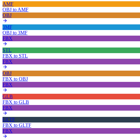
AMF
OBJ
to
AMF
OBJ
3MF
OBJ
to
3MF
FBX
STL
FBX
to
STL
FBX
OBJ
FBX
to
OBJ
FBX
GLB
FBX
to
GLB
FBX
GLTF
FBX
to
GLTF
FBX