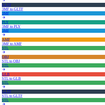
GLTF
3MF
to
GLTF
3MF
PLY
3MF
to
PLY
3MF
AMF
3MF
to
AMF
STL
OBJ
STL
to
OBJ
STL
GLB
STL
to
GLB
STL
GLTF
STL
to
GLTF
STL