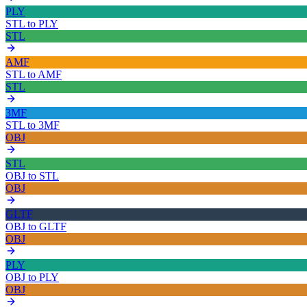
PLY
STL
to
PLY
STL
AMF
STL
to
AMF
STL
3MF
STL
to
3MF
OBJ
STL
OBJ
to
STL
OBJ
GLTF
OBJ
to
GLTF
OBJ
PLY
OBJ
to
PLY
OBJ