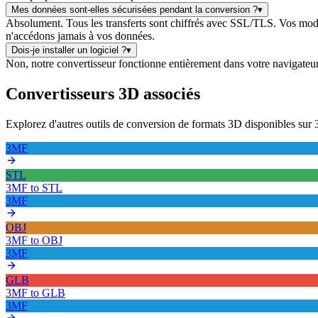
Mes données sont-elles sécurisées pendant la conversion ?
▾
Absolument. Tous les transferts sont chiffrés avec SSL/TLS. Vos modè
n'accédons jamais à vos données.
Dois-je installer un logiciel ?
▾
Non, notre convertisseur fonctionne entièrement dans votre navigateur we
Convertisseurs 3D associés
Explorez d'autres outils de conversion de formats 3D disponibles s
3MF
STL
3MF
to
STL
3MF
OBJ
3MF
to
OBJ
3MF
GLB
3MF
to
GLB
3MF