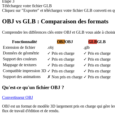
Étape 3
Téléchargez votre fichier GLB
Cliquez sur "Exporter" et téléchargez votre fichier GLB converti en q
OBJ vs GLB : Comparaison des formats
Comprendre les différences clés entre OBJ et GLB vous aide à choisir 
Fonctionnalité
OBJ
OBJ
GLB
GLB
Extension de fichier
.obj
.glb
Données de géométrie
✓
Pris en charge
✓
Pris en charge
Support des couleurs
✓
Pris en charge
✓
Pris en charge
Mappage de textures
✓
Pris en charge
✓
Pris en charge
Compatible impression 3D
✓
Pris en charge
✓
Pris en charge
Support des animations
✗
Non pris en charge
✓
Pris en charge
Qu'est-ce qu'un fichier OBJ ?
Convertisseur OBJ
OBJ est un format de modèle 3D largement pris en charge qui gère les 
flux de travail d'édition et de rendu.