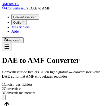
3MF
to
STL
›
Convertisseurs
›
DAE
to
AMF
Convertisseurs
Outils
Mes fichiers
Aide
Français
DAE to AMF Converter
Convertisseur de fichiers 3D en ligne gratuit — convertissez votre
DAE au format AMF en quelques secondes
1
Choisir des fichiers
2
Convertir en
3
Convertir maintenant