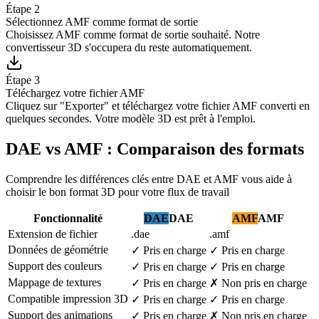
Étape 2
Sélectionnez AMF comme format de sortie
Choisissez AMF comme format de sortie souhaité. Notre
convertisseur 3D s'occupera du reste automatiquement.
Étape 3
Téléchargez votre fichier AMF
Cliquez sur "Exporter" et téléchargez votre fichier AMF converti en
quelques secondes. Votre modèle 3D est prêt à l'emploi.
DAE vs AMF : Comparaison des formats
Comprendre les différences clés entre DAE et AMF vous aide à
choisir le bon format 3D pour votre flux de travail
Fonctionnalité
DAE
DAE
AMF
AMF
Extension de fichier
.dae
.amf
Données de géométrie
✓
Pris en charge
✓
Pris en charge
Support des couleurs
✓
Pris en charge
✓
Pris en charge
Mappage de textures
✓
Pris en charge
✗
Non pris en charge
Compatible impression 3D
✓
Pris en charge
✓
Pris en charge
Support des animations
✓
Pris en charge
✗
Non pris en charge