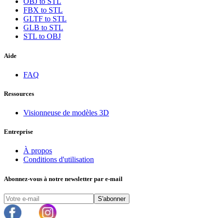
OBJ to STL
FBX to STL
GLTF to STL
GLB to STL
STL to OBJ
Aide
FAQ
Ressources
Visionneuse de modèles 3D
Entreprise
À propos
Conditions d'utilisation
Abonnez-vous à notre newsletter par e-mail
S'abonner