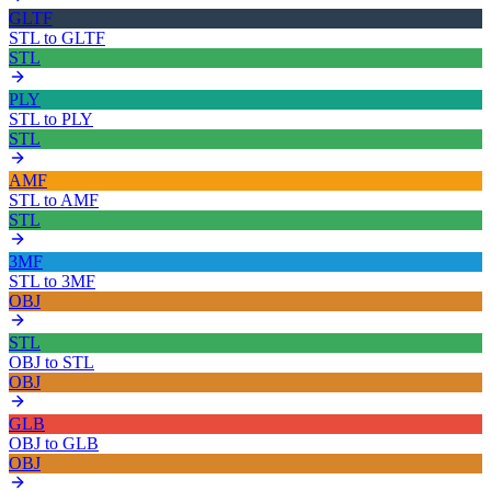
GLTF
STL
to
GLTF
STL
PLY
STL
to
PLY
STL
AMF
STL
to
AMF
STL
3MF
STL
to
3MF
OBJ
STL
OBJ
to
STL
OBJ
GLB
OBJ
to
GLB
OBJ