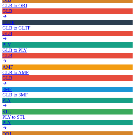
OBJ
GLB
to
OBJ
GLB
GLTF
GLB
to
GLTF
GLB
PLY
GLB
to
PLY
GLB
AMF
GLB
to
AMF
GLB
3MF
GLB
to
3MF
PLY
STL
PLY
to
STL
PLY
OBJ