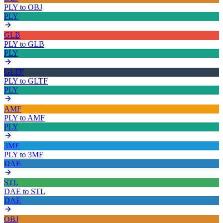
PLY
to
OBJ
PLY
GLB
PLY
to
GLB
PLY
GLTF
PLY
to
GLTF
PLY
AMF
PLY
to
AMF
PLY
3MF
PLY
to
3MF
DAE
STL
DAE
to
STL
DAE
OBJ