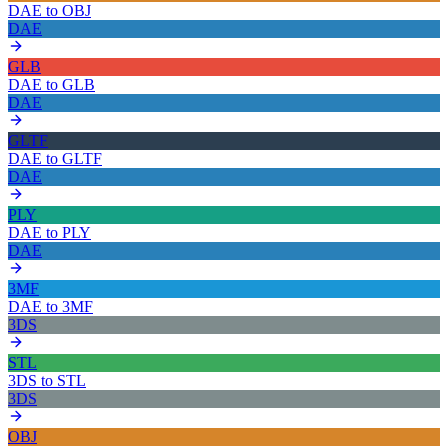
DAE
to
OBJ
DAE
GLB
DAE
to
GLB
DAE
GLTF
DAE
to
GLTF
DAE
PLY
DAE
to
PLY
DAE
3MF
DAE
to
3MF
3DS
STL
3DS
to
STL
3DS
OBJ