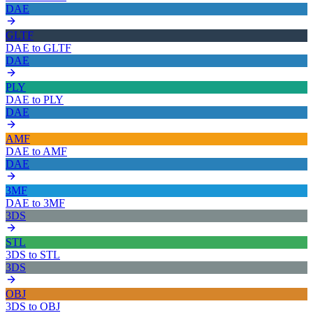
DAE
GLTF
DAE
to
GLTF
DAE
PLY
DAE
to
PLY
DAE
AMF
DAE
to
AMF
DAE
3MF
DAE
to
3MF
3DS
STL
3DS
to
STL
3DS
OBJ
3DS
to
OBJ