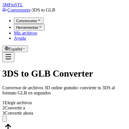
3MF
to
STL
›
Conversores
›
3DS
to
GLB
Conversores
Herramientas
Mis archivos
Ayuda
Español
3DS to GLB Converter
Conversor de archivos 3D online gratuito: convierte tu 3DS al
formato GLB en segundos
1
Elegir archivos
2
Convertir a
3
Convertir ahora