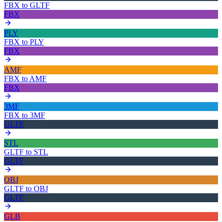
FBX
to
GLTF
FBX
PLY
FBX
to
PLY
FBX
AMF
FBX
to
AMF
FBX
3MF
FBX
to
3MF
GLTF
STL
GLTF
to
STL
GLTF
OBJ
GLTF
to
OBJ
GLTF
GLB