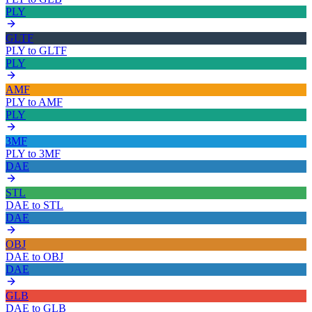
PLY
GLTF
PLY
to
GLTF
PLY
AMF
PLY
to
AMF
PLY
3MF
PLY
to
3MF
DAE
STL
DAE
to
STL
DAE
OBJ
DAE
to
OBJ
DAE
GLB
DAE
to
GLB