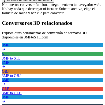
¿Necesito instalar algún software?
▾
No, nuestro conversor funciona íntegramente en tu navegador web.
No hay nada que descargar ni instalar. Sube tu archivo, elige el
formato de salida y haz clic para convertir.
Conversores 3D relacionados
Explora otras herramientas de conversión de formatos 3D
disponibles en 3MFtoSTL.com
3MF
STL
3MF
to
STL
3MF
OBJ
3MF
to
OBJ
3MF
GLB
3MF
to
GLB
3MF