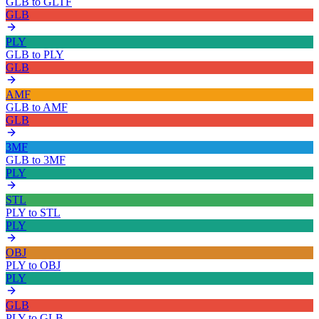
GLB
to
GLTF
GLB
PLY
GLB
to
PLY
GLB
AMF
GLB
to
AMF
GLB
3MF
GLB
to
3MF
PLY
STL
PLY
to
STL
PLY
OBJ
PLY
to
OBJ
PLY
GLB
PLY
to
GLB