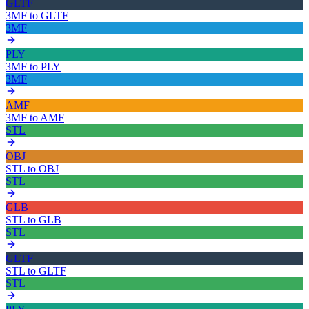
GLTF
3MF
to
GLTF
3MF
PLY
3MF
to
PLY
3MF
AMF
3MF
to
AMF
STL
OBJ
STL
to
OBJ
STL
GLB
STL
to
GLB
STL
GLTF
STL
to
GLTF
STL