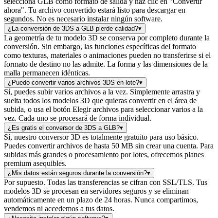
selecciona GLB como formato de salida y haz clic en "Convertir
ahora". Tu archivo convertido estará listo para descargar en
segundos. No es necesario instalar ningún software.
¿La conversión de 3DS a GLB pierde calidad?
▾
La geometría de tu modelo 3D se conserva por completo durante la
conversión. Sin embargo, las funciones específicas del formato
como texturas, materiales o animaciones pueden no transferirse si el
formato de destino no las admite. La forma y las dimensiones de la
malla permanecen idénticas.
¿Puedo convertir varios archivos 3DS en lote?
▾
Sí, puedes subir varios archivos a la vez. Simplemente arrastra y
suelta todos los modelos 3D que quieras convertir en el área de
subida, o usa el botón Elegir archivos para seleccionar varios a la
vez. Cada uno se procesará de forma individual.
¿Es gratis el conversor de 3DS a GLB?
▾
Sí, nuestro conversor 3D es totalmente gratuito para uso básico.
Puedes convertir archivos de hasta 50 MB sin crear una cuenta. Para
subidas más grandes o procesamiento por lotes, ofrecemos planes
premium asequibles.
¿Mis datos están seguros durante la conversión?
▾
Por supuesto. Todas las transferencias se cifran con SSL/TLS. Tus
modelos 3D se procesan en servidores seguros y se eliminan
automáticamente en un plazo de 24 horas. Nunca compartimos,
vendemos ni accedemos a tus datos.