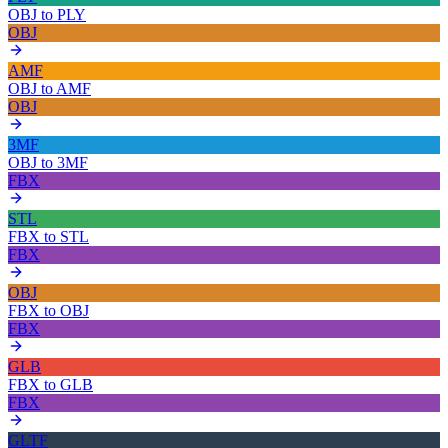
OBJ
to
PLY
OBJ
AMF
OBJ
to
AMF
OBJ
3MF
OBJ
to
3MF
FBX
STL
FBX
to
STL
FBX
OBJ
FBX
to
OBJ
FBX
GLB
FBX
to
GLB
FBX
GLTF