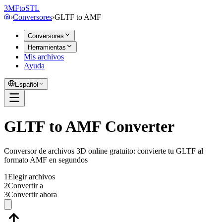
3MF
to
STL
›
Conversores
›
GLTF
to
AMF
Conversores
Herramientas
Mis archivos
Ayuda
Español
GLTF to AMF Converter
Conversor de archivos 3D online gratuito: convierte tu GLTF al
formato AMF en segundos
1
Elegir archivos
2
Convertir a
3
Convertir ahora