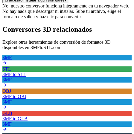
¿Necesito instalar algún software?
▾
No, nuestro conversor funciona íntegramente en tu navegador web.
No hay nada que descargar ni instalar. Sube tu archivo, elige el
formato de salida y haz clic para convertir.
Conversores 3D relacionados
Explora otras herramientas de conversión de formatos 3D
disponibles en 3MFtoSTL.com
3MF
STL
3MF
to
STL
3MF
OBJ
3MF
to
OBJ
3MF
GLB
3MF
to
GLB
3MF