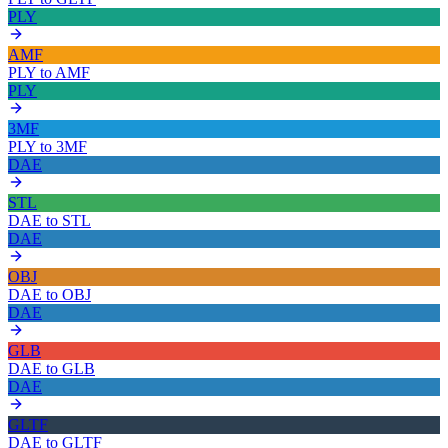
PLY
AMF
PLY
to
AMF
PLY
3MF
PLY
to
3MF
DAE
STL
DAE
to
STL
DAE
OBJ
DAE
to
OBJ
DAE
GLB
DAE
to
GLB
DAE
GLTF
DAE
to
GLTF