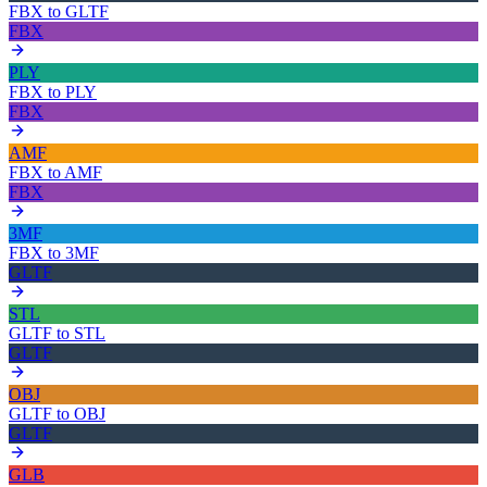
FBX
to
GLTF
FBX
PLY
FBX
to
PLY
FBX
AMF
FBX
to
AMF
FBX
3MF
FBX
to
3MF
GLTF
STL
GLTF
to
STL
GLTF
OBJ
GLTF
to
OBJ
GLTF
GLB