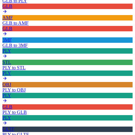
GLB
to
PLY
GLB
AMF
GLB
to
AMF
GLB
3MF
GLB
to
3MF
PLY
STL
PLY
to
STL
PLY
OBJ
PLY
to
OBJ
PLY
GLB
PLY
to
GLB
PLY
GLTF
PLY
to
GLTF