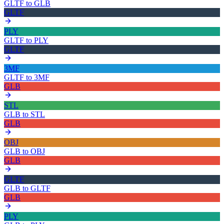
GLTF
to
GLB
GLTF
PLY
GLTF
to
PLY
GLTF
3MF
GLTF
to
3MF
GLB
STL
GLB
to
STL
GLB
OBJ
GLB
to
OBJ
GLB
GLTF
GLB
to
GLTF
GLB
PLY