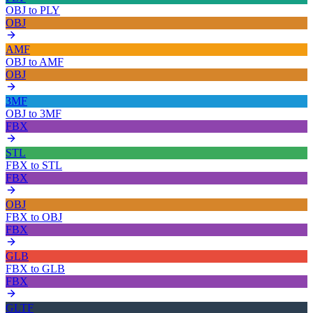
OBJ
to
PLY
OBJ
AMF
OBJ
to
AMF
OBJ
3MF
OBJ
to
3MF
FBX
STL
FBX
to
STL
FBX
OBJ
FBX
to
OBJ
FBX
GLB
FBX
to
GLB
FBX
GLTF