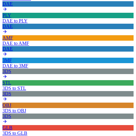
DAE
PLY
DAE
to
PLY
DAE
AMF
DAE
to
AMF
DAE
3MF
DAE
to
3MF
3DS
STL
3DS
to
STL
3DS
OBJ
3DS
to
OBJ
3DS
GLB
3DS
to
GLB