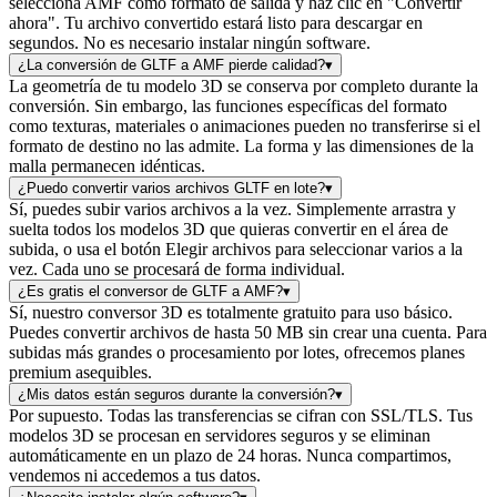
selecciona AMF como formato de salida y haz clic en "Convertir
ahora". Tu archivo convertido estará listo para descargar en
segundos. No es necesario instalar ningún software.
¿La conversión de GLTF a AMF pierde calidad?
▾
La geometría de tu modelo 3D se conserva por completo durante la
conversión. Sin embargo, las funciones específicas del formato
como texturas, materiales o animaciones pueden no transferirse si el
formato de destino no las admite. La forma y las dimensiones de la
malla permanecen idénticas.
¿Puedo convertir varios archivos GLTF en lote?
▾
Sí, puedes subir varios archivos a la vez. Simplemente arrastra y
suelta todos los modelos 3D que quieras convertir en el área de
subida, o usa el botón Elegir archivos para seleccionar varios a la
vez. Cada uno se procesará de forma individual.
¿Es gratis el conversor de GLTF a AMF?
▾
Sí, nuestro conversor 3D es totalmente gratuito para uso básico.
Puedes convertir archivos de hasta 50 MB sin crear una cuenta. Para
subidas más grandes o procesamiento por lotes, ofrecemos planes
premium asequibles.
¿Mis datos están seguros durante la conversión?
▾
Por supuesto. Todas las transferencias se cifran con SSL/TLS. Tus
modelos 3D se procesan en servidores seguros y se eliminan
automáticamente en un plazo de 24 horas. Nunca compartimos,
vendemos ni accedemos a tus datos.