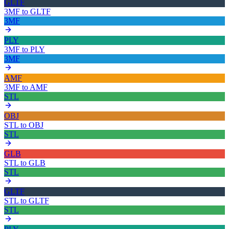
GLTF
3MF
to
GLTF
3MF
PLY
3MF
to
PLY
3MF
AMF
3MF
to
AMF
STL
OBJ
STL
to
OBJ
STL
GLB
STL
to
GLB
STL
GLTF
STL
to
GLTF
STL