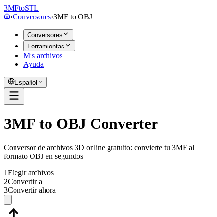
3MF
to
STL
›
Conversores
›
3MF
to
OBJ
Conversores
Herramientas
Mis archivos
Ayuda
Español
3MF to OBJ Converter
Conversor de archivos 3D online gratuito: convierte tu 3MF al
formato OBJ en segundos
1
Elegir archivos
2
Convertir a
3
Convertir ahora