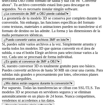
selecciona OBJ como formato de salida y haz clic en "Convertir
ahora". Tu archivo convertido estará listo para descargar en
segundos. No es necesario instalar ningún software.
¿La conversión de 3MF a OBJ pierde calidad?
▾
La geometría de tu modelo 3D se conserva por completo durante la
conversión. Sin embargo, las funciones específicas del formato
como texturas, materiales o animaciones pueden no transferirse si el
formato de destino no las admite. La forma y las dimensiones de la
malla permanecen idénticas.
¿Puedo convertir varios archivos 3MF en lote?
▾
Sí, puedes subir varios archivos a la vez. Simplemente arrastra y
suelta todos los modelos 3D que quieras convertir en el área de
subida, o usa el botón Elegir archivos para seleccionar varios a la
vez. Cada uno se procesará de forma individual.
¿Es gratis el conversor de 3MF a OBJ?
▾
Sí, nuestro conversor 3D es totalmente gratuito para uso básico.
Puedes convertir archivos de hasta 50 MB sin crear una cuenta. Para
subidas más grandes o procesamiento por lotes, ofrecemos planes
premium asequibles.
¿Mis datos están seguros durante la conversión?
▾
Por supuesto. Todas las transferencias se cifran con SSL/TLS. Tus
modelos 3D se procesan en servidores seguros y se eliminan
automáticamente en un plazo de 24 horas. Nunca compartimos,
vendemos ni accedemos a tus datos.