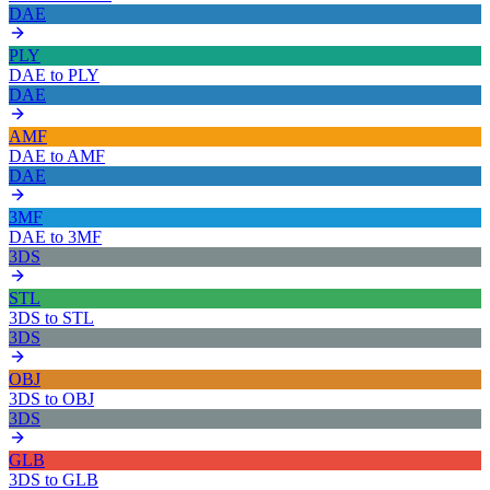
DAE
PLY
DAE
to
PLY
DAE
AMF
DAE
to
AMF
DAE
3MF
DAE
to
3MF
3DS
STL
3DS
to
STL
3DS
OBJ
3DS
to
OBJ
3DS
GLB
3DS
to
GLB