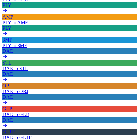
PLY
AMF
PLY
to
AMF
PLY
3MF
PLY
to
3MF
DAE
STL
DAE
to
STL
DAE
OBJ
DAE
to
OBJ
DAE
GLB
DAE
to
GLB
DAE
GLTF
DAE
to
GLTF