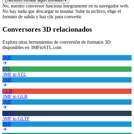
¿Necesito instalar algún software?
▾
No, nuestro conversor funciona íntegramente en tu navegador web.
No hay nada que descargar ni instalar. Sube tu archivo, elige el
formato de salida y haz clic para convertir.
Conversores 3D relacionados
Explora otras herramientas de conversión de formatos 3D
disponibles en 3MFtoSTL.com
3MF
STL
3MF
to
STL
3MF
GLB
3MF
to
GLB
3MF
GLTF
3MF
to
GLTF
3MF