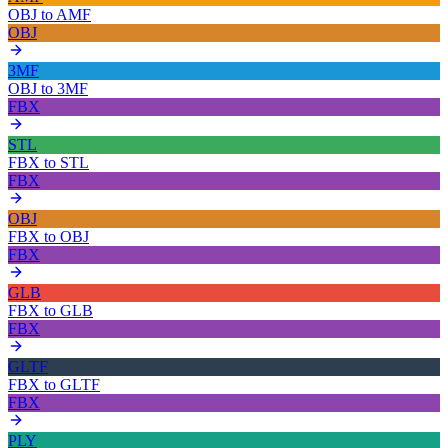
OBJ
to
AMF
OBJ
3MF
OBJ
to
3MF
FBX
STL
FBX
to
STL
FBX
OBJ
FBX
to
OBJ
FBX
GLB
FBX
to
GLB
FBX
GLTF
FBX
to
GLTF
FBX
PLY