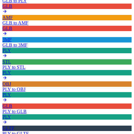
GLB
to
PLY
GLB
AMF
GLB
to
AMF
GLB
3MF
GLB
to
3MF
PLY
STL
PLY
to
STL
PLY
OBJ
PLY
to
OBJ
PLY
GLB
PLY
to
GLB
PLY
GLTF
PLY
to
GLTF