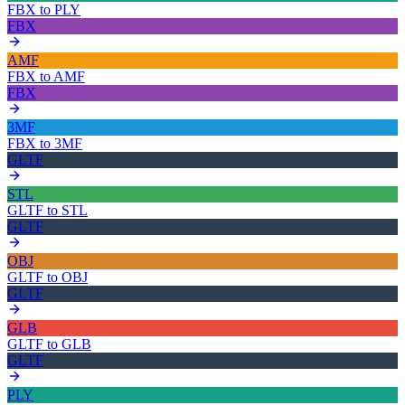
FBX
to
PLY
FBX
AMF
FBX
to
AMF
FBX
3MF
FBX
to
3MF
GLTF
STL
GLTF
to
STL
GLTF
OBJ
GLTF
to
OBJ
GLTF
GLB
GLTF
to
GLB
GLTF
PLY