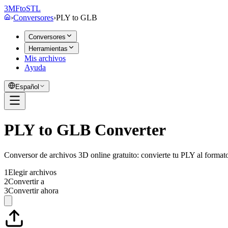
3MF
to
STL
›
Conversores
›
PLY
to
GLB
Conversores
Herramientas
Mis archivos
Ayuda
Español
PLY to GLB Converter
Conversor de archivos 3D online gratuito: convierte tu PLY al form
1
Elegir archivos
2
Convertir a
3
Convertir ahora