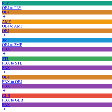
PLY
OBJ
to
PLY
OBJ
AMF
OBJ
to
AMF
OBJ
3MF
OBJ
to
3MF
FBX
STL
FBX
to
STL
FBX
OBJ
FBX
to
OBJ
FBX
GLB
FBX
to
GLB
FBX