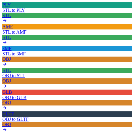
PLY
STL
to
PLY
STL
AMF
STL
to
AMF
STL
3MF
STL
to
3MF
OBJ
STL
OBJ
to
STL
OBJ
GLB
OBJ
to
GLB
OBJ
GLTF
OBJ
to
GLTF
OBJ