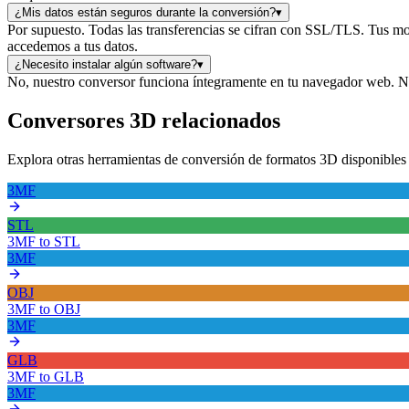
¿Mis datos están seguros durante la conversión?
▾
Por supuesto. Todas las transferencias se cifran con SSL/TLS. Tus 
accedemos a tus datos.
¿Necesito instalar algún software?
▾
No, nuestro conversor funciona íntegramente en tu navegador web. No h
Conversores 3D relacionados
Explora otras herramientas de conversión de formatos 3D disponib
3MF
STL
3MF
to
STL
3MF
OBJ
3MF
to
OBJ
3MF
GLB
3MF
to
GLB
3MF