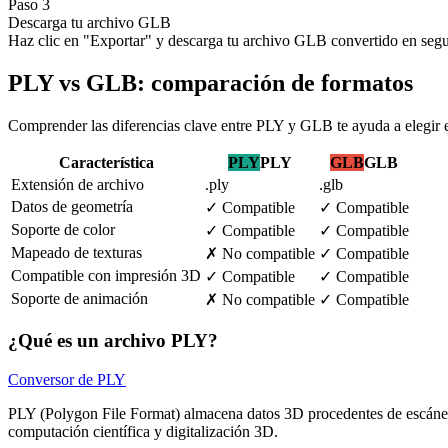
Paso 3
Descarga tu archivo GLB
Haz clic en "Exportar" y descarga tu archivo GLB convertido en segu
PLY vs GLB: comparación de formatos
Comprender las diferencias clave entre PLY y GLB te ayuda a elegir e
Característica
PLY
PLY
GLB
GLB
Extensión de archivo
.ply
.glb
Datos de geometría
✓
Compatible
✓
Compatible
Soporte de color
✓
Compatible
✓
Compatible
Mapeado de texturas
✗
No compatible
✓
Compatible
Compatible con impresión 3D
✓
Compatible
✓
Compatible
Soporte de animación
✗
No compatible
✓
Compatible
¿Qué es un archivo PLY?
Conversor de PLY
PLY (Polygon File Format) almacena datos 3D procedentes de escáneres
computación científica y digitalización 3D.