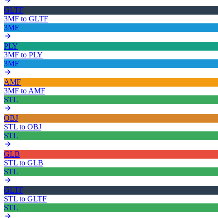
GLTF
3MF
to
GLTF
3MF
PLY
3MF
to
PLY
3MF
AMF
3MF
to
AMF
STL
OBJ
STL
to
OBJ
STL
GLB
STL
to
GLB
STL
GLTF
STL
to
GLTF
STL