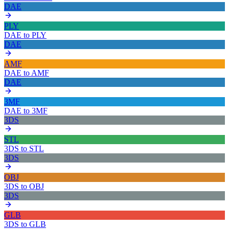
DAE
PLY
DAE
to
PLY
DAE
AMF
DAE
to
AMF
DAE
3MF
DAE
to
3MF
3DS
STL
3DS
to
STL
3DS
OBJ
3DS
to
OBJ
3DS
GLB
3DS
to
GLB