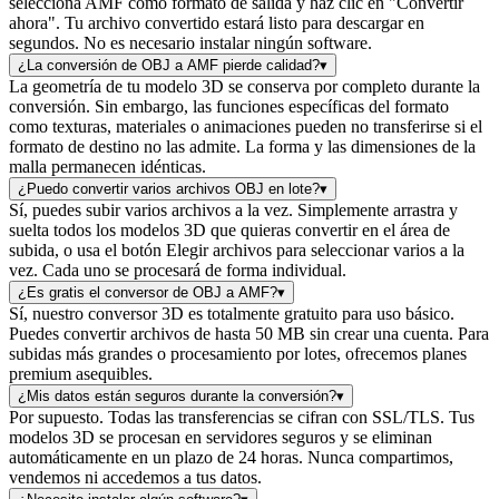
selecciona AMF como formato de salida y haz clic en "Convertir
ahora". Tu archivo convertido estará listo para descargar en
segundos. No es necesario instalar ningún software.
¿La conversión de OBJ a AMF pierde calidad?
▾
La geometría de tu modelo 3D se conserva por completo durante la
conversión. Sin embargo, las funciones específicas del formato
como texturas, materiales o animaciones pueden no transferirse si el
formato de destino no las admite. La forma y las dimensiones de la
malla permanecen idénticas.
¿Puedo convertir varios archivos OBJ en lote?
▾
Sí, puedes subir varios archivos a la vez. Simplemente arrastra y
suelta todos los modelos 3D que quieras convertir en el área de
subida, o usa el botón Elegir archivos para seleccionar varios a la
vez. Cada uno se procesará de forma individual.
¿Es gratis el conversor de OBJ a AMF?
▾
Sí, nuestro conversor 3D es totalmente gratuito para uso básico.
Puedes convertir archivos de hasta 50 MB sin crear una cuenta. Para
subidas más grandes o procesamiento por lotes, ofrecemos planes
premium asequibles.
¿Mis datos están seguros durante la conversión?
▾
Por supuesto. Todas las transferencias se cifran con SSL/TLS. Tus
modelos 3D se procesan en servidores seguros y se eliminan
automáticamente en un plazo de 24 horas. Nunca compartimos,
vendemos ni accedemos a tus datos.