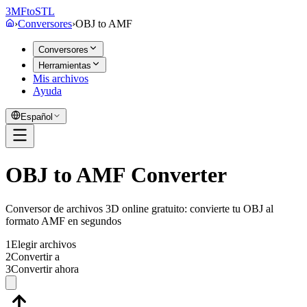
3MF
to
STL
›
Conversores
›
OBJ
to
AMF
Conversores
Herramientas
Mis archivos
Ayuda
Español
OBJ to AMF Converter
Conversor de archivos 3D online gratuito: convierte tu OBJ al
formato AMF en segundos
1
Elegir archivos
2
Convertir a
3
Convertir ahora