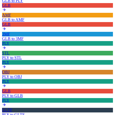
GLB
to
PLY
GLB
AMF
GLB
to
AMF
GLB
3MF
GLB
to
3MF
PLY
STL
PLY
to
STL
PLY
OBJ
PLY
to
OBJ
PLY
GLB
PLY
to
GLB
PLY
GLTF
PLY
to
GLTF