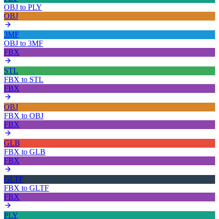
OBJ
to
PLY
OBJ
3MF
OBJ
to
3MF
FBX
STL
FBX
to
STL
FBX
OBJ
FBX
to
OBJ
FBX
GLB
FBX
to
GLB
FBX
GLTF
FBX
to
GLTF
FBX
PLY