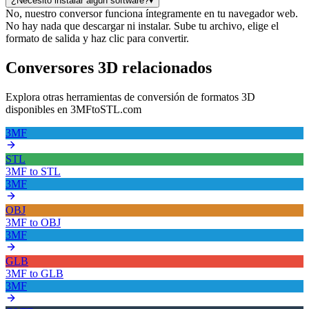
¿Necesito instalar algún software?
▾
No, nuestro conversor funciona íntegramente en tu navegador web.
No hay nada que descargar ni instalar. Sube tu archivo, elige el
formato de salida y haz clic para convertir.
Conversores 3D relacionados
Explora otras herramientas de conversión de formatos 3D
disponibles en 3MFtoSTL.com
3MF
STL
3MF
to
STL
3MF
OBJ
3MF
to
OBJ
3MF
GLB
3MF
to
GLB
3MF