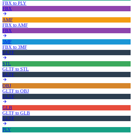
FBX
to
PLY
FBX
AMF
FBX
to
AMF
FBX
3MF
FBX
to
3MF
GLTF
STL
GLTF
to
STL
GLTF
OBJ
GLTF
to
OBJ
GLTF
GLB
GLTF
to
GLB
GLTF
PLY