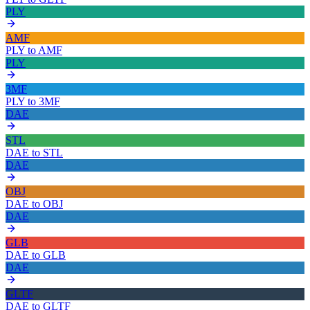
PLY
AMF
PLY
to
AMF
PLY
3MF
PLY
to
3MF
DAE
STL
DAE
to
STL
DAE
OBJ
DAE
to
OBJ
DAE
GLB
DAE
to
GLB
DAE
GLTF
DAE
to
GLTF