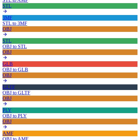
STL
to
AMF
STL
3MF
STL
to
3MF
OBJ
STL
OBJ
to
STL
OBJ
GLB
OBJ
to
GLB
OBJ
GLTF
OBJ
to
GLTF
OBJ
PLY
OBJ
to
PLY
OBJ
AMF
OBJ
to
AMF