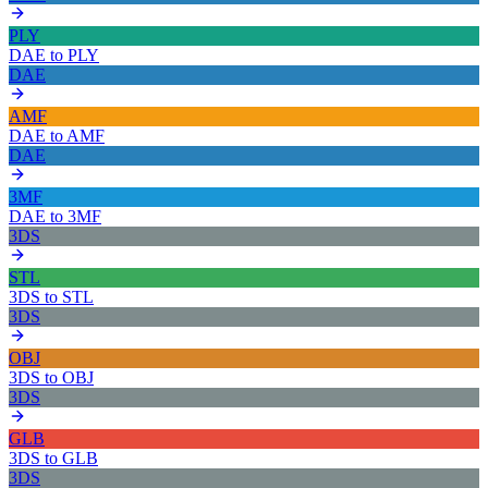
PLY
DAE
to
PLY
DAE
AMF
DAE
to
AMF
DAE
3MF
DAE
to
3MF
3DS
STL
3DS
to
STL
3DS
OBJ
3DS
to
OBJ
3DS
GLB
3DS
to
GLB
3DS