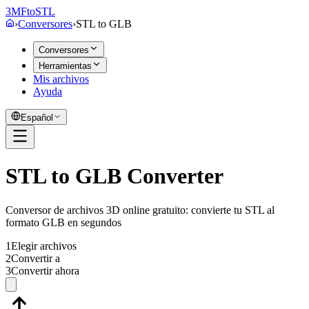
3MF
to
STL
›
Conversores
›
STL
to
GLB
Conversores
Herramientas
Mis archivos
Ayuda
Español
STL to GLB Converter
Conversor de archivos 3D online gratuito: convierte tu STL al
formato GLB en segundos
1
Elegir archivos
2
Convertir a
3
Convertir ahora