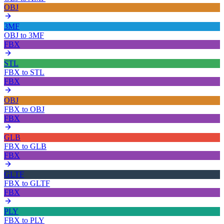
OBJ
3MF
OBJ
to
3MF
FBX
STL
FBX
to
STL
FBX
OBJ
FBX
to
OBJ
FBX
GLB
FBX
to
GLB
FBX
GLTF
FBX
to
GLTF
FBX
PLY
FBX
to
PLY