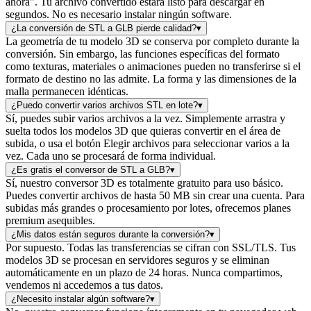
ahora". Tu archivo convertido estará listo para descargar en
segundos. No es necesario instalar ningún software.
¿La conversión de STL a GLB pierde calidad?
▾
La geometría de tu modelo 3D se conserva por completo durante la
conversión. Sin embargo, las funciones específicas del formato
como texturas, materiales o animaciones pueden no transferirse si el
formato de destino no las admite. La forma y las dimensiones de la
malla permanecen idénticas.
¿Puedo convertir varios archivos STL en lote?
▾
Sí, puedes subir varios archivos a la vez. Simplemente arrastra y
suelta todos los modelos 3D que quieras convertir en el área de
subida, o usa el botón Elegir archivos para seleccionar varios a la
vez. Cada uno se procesará de forma individual.
¿Es gratis el conversor de STL a GLB?
▾
Sí, nuestro conversor 3D es totalmente gratuito para uso básico.
Puedes convertir archivos de hasta 50 MB sin crear una cuenta. Para
subidas más grandes o procesamiento por lotes, ofrecemos planes
premium asequibles.
¿Mis datos están seguros durante la conversión?
▾
Por supuesto. Todas las transferencias se cifran con SSL/TLS. Tus
modelos 3D se procesan en servidores seguros y se eliminan
automáticamente en un plazo de 24 horas. Nunca compartimos,
vendemos ni accedemos a tus datos.
¿Necesito instalar algún software?
▾