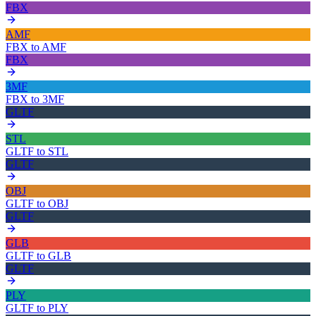
FBX
AMF
FBX
to
AMF
FBX
3MF
FBX
to
3MF
GLTF
STL
GLTF
to
STL
GLTF
OBJ
GLTF
to
OBJ
GLTF
GLB
GLTF
to
GLB
GLTF
PLY
GLTF
to
PLY