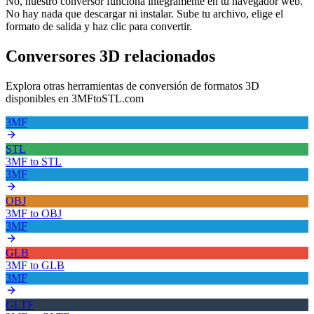
No, nuestro conversor funciona íntegramente en tu navegador web.
No hay nada que descargar ni instalar. Sube tu archivo, elige el
formato de salida y haz clic para convertir.
Conversores 3D relacionados
Explora otras herramientas de conversión de formatos 3D
disponibles en 3MFtoSTL.com
3MF
STL
3MF
to
STL
3MF
OBJ
3MF
to
OBJ
3MF
GLB
3MF
to
GLB
3MF
GLTF