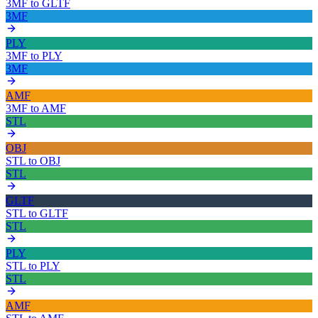
3MF
to
GLTF
3MF
PLY
3MF
to
PLY
3MF
AMF
3MF
to
AMF
STL
OBJ
STL
to
OBJ
STL
GLTF
STL
to
GLTF
STL
PLY
STL
to
PLY
STL
AMF