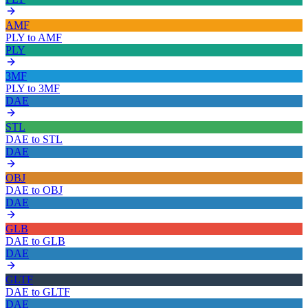
AMF
PLY
to
AMF
PLY
3MF
PLY
to
3MF
DAE
STL
DAE
to
STL
DAE
OBJ
DAE
to
OBJ
DAE
GLB
DAE
to
GLB
DAE
GLTF
DAE
to
GLTF
DAE