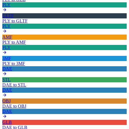
PLY
GLTF
PLY
to
GLTF
PLY
AMF
PLY
to
AMF
PLY
3MF
PLY
to
3MF
DAE
STL
DAE
to
STL
DAE
OBJ
DAE
to
OBJ
DAE
GLB
DAE
to
GLB