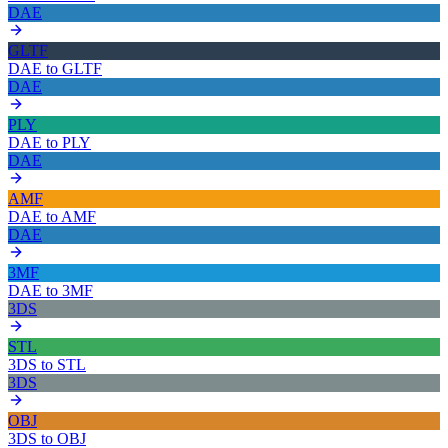
DAE
GLTF
DAE
to
GLTF
DAE
PLY
DAE
to
PLY
DAE
AMF
DAE
to
AMF
DAE
3MF
DAE
to
3MF
3DS
STL
3DS
to
STL
3DS
OBJ
3DS
to
OBJ