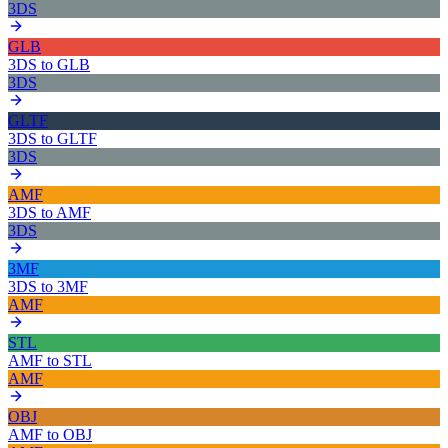
3DS
GLB
3DS
to
GLB
3DS
GLTF
3DS
to
GLTF
3DS
AMF
3DS
to
AMF
3DS
3MF
3DS
to
3MF
AMF
STL
AMF
to
STL
AMF
OBJ
AMF
to
OBJ