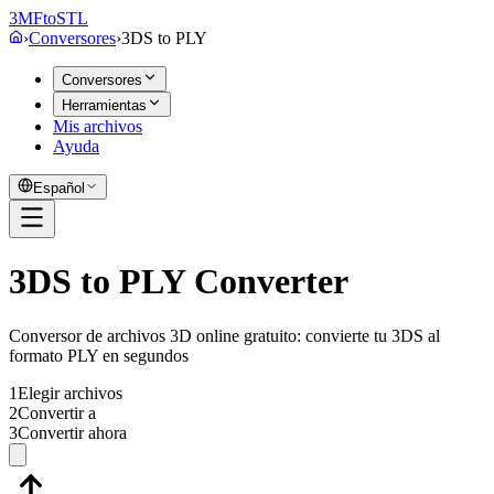
3MF
to
STL
›
Conversores
›
3DS
to
PLY
Conversores
Herramientas
Mis archivos
Ayuda
Español
3DS to PLY Converter
Conversor de archivos 3D online gratuito: convierte tu 3DS al
formato PLY en segundos
1
Elegir archivos
2
Convertir a
3
Convertir ahora