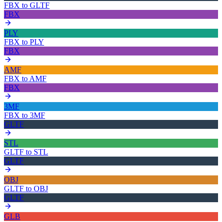
FBX
to
GLTF
FBX
PLY
FBX
to
PLY
FBX
AMF
FBX
to
AMF
FBX
3MF
FBX
to
3MF
GLTF
STL
GLTF
to
STL
GLTF
OBJ
GLTF
to
OBJ
GLTF
GLB