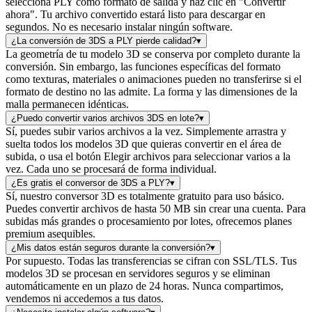
selecciona PLY como formato de salida y haz clic en "Convertir
ahora". Tu archivo convertido estará listo para descargar en
segundos. No es necesario instalar ningún software.
¿La conversión de 3DS a PLY pierde calidad?
▾
La geometría de tu modelo 3D se conserva por completo durante la
conversión. Sin embargo, las funciones específicas del formato
como texturas, materiales o animaciones pueden no transferirse si el
formato de destino no las admite. La forma y las dimensiones de la
malla permanecen idénticas.
¿Puedo convertir varios archivos 3DS en lote?
▾
Sí, puedes subir varios archivos a la vez. Simplemente arrastra y
suelta todos los modelos 3D que quieras convertir en el área de
subida, o usa el botón Elegir archivos para seleccionar varios a la
vez. Cada uno se procesará de forma individual.
¿Es gratis el conversor de 3DS a PLY?
▾
Sí, nuestro conversor 3D es totalmente gratuito para uso básico.
Puedes convertir archivos de hasta 50 MB sin crear una cuenta. Para
subidas más grandes o procesamiento por lotes, ofrecemos planes
premium asequibles.
¿Mis datos están seguros durante la conversión?
▾
Por supuesto. Todas las transferencias se cifran con SSL/TLS. Tus
modelos 3D se procesan en servidores seguros y se eliminan
automáticamente en un plazo de 24 horas. Nunca compartimos,
vendemos ni accedemos a tus datos.