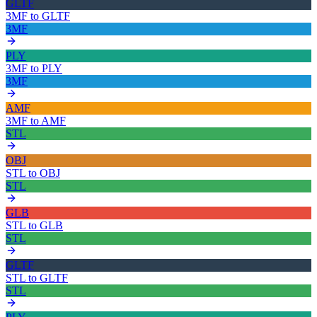
GLTF
3MF
to
GLTF
3MF
PLY
3MF
to
PLY
3MF
AMF
3MF
to
AMF
STL
OBJ
STL
to
OBJ
STL
GLB
STL
to
GLB
STL
GLTF
STL
to
GLTF
STL