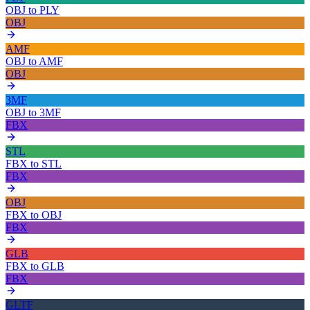
OBJ
to
PLY
OBJ
AMF
OBJ
to
AMF
OBJ
3MF
OBJ
to
3MF
FBX
STL
FBX
to
STL
FBX
OBJ
FBX
to
OBJ
FBX
GLB
FBX
to
GLB
FBX
GLTF