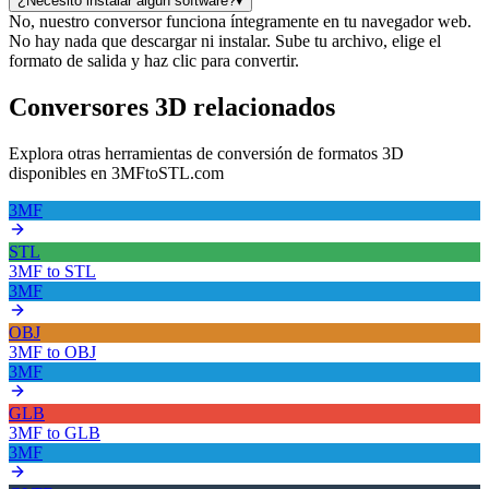
¿Necesito instalar algún software?
▾
No, nuestro conversor funciona íntegramente en tu navegador web.
No hay nada que descargar ni instalar. Sube tu archivo, elige el
formato de salida y haz clic para convertir.
Conversores 3D relacionados
Explora otras herramientas de conversión de formatos 3D
disponibles en 3MFtoSTL.com
3MF
STL
3MF
to
STL
3MF
OBJ
3MF
to
OBJ
3MF
GLB
3MF
to
GLB
3MF