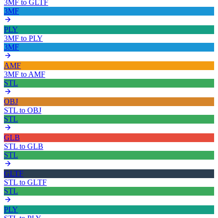
3MF
to
GLTF
3MF
PLY
3MF
to
PLY
3MF
AMF
3MF
to
AMF
STL
OBJ
STL
to
OBJ
STL
GLB
STL
to
GLB
STL
GLTF
STL
to
GLTF
STL
PLY