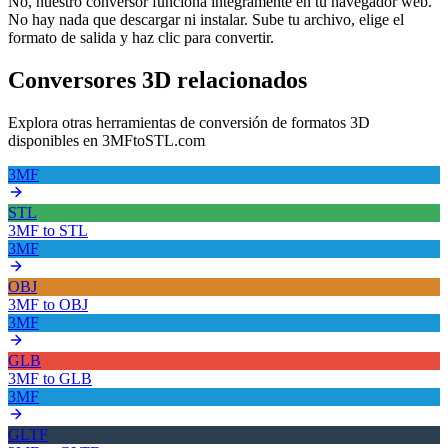
No, nuestro conversor funciona íntegramente en tu navegador web.
No hay nada que descargar ni instalar. Sube tu archivo, elige el
formato de salida y haz clic para convertir.
Conversores 3D relacionados
Explora otras herramientas de conversión de formatos 3D
disponibles en 3MFtoSTL.com
3MF
STL
3MF
to
STL
3MF
OBJ
3MF
to
OBJ
3MF
GLB
3MF
to
GLB
3MF
GLTF