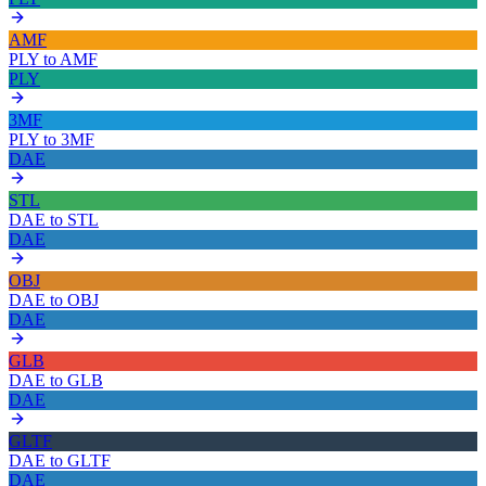
AMF
PLY
to
AMF
PLY
3MF
PLY
to
3MF
DAE
STL
DAE
to
STL
DAE
OBJ
DAE
to
OBJ
DAE
GLB
DAE
to
GLB
DAE
GLTF
DAE
to
GLTF
DAE