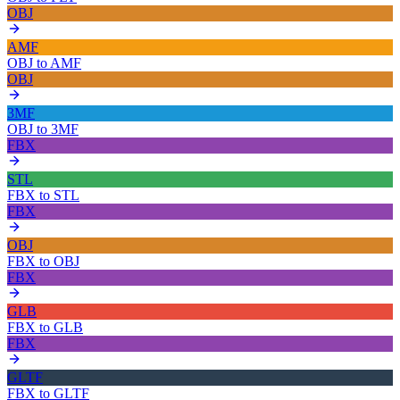
OBJ
AMF
OBJ
to
AMF
OBJ
3MF
OBJ
to
3MF
FBX
STL
FBX
to
STL
FBX
OBJ
FBX
to
OBJ
FBX
GLB
FBX
to
GLB
FBX
GLTF
FBX
to
GLTF