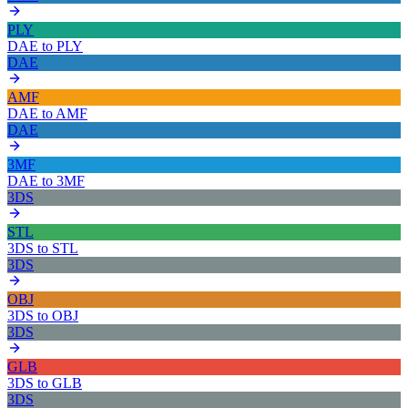
PLY
DAE
to
PLY
DAE
AMF
DAE
to
AMF
DAE
3MF
DAE
to
3MF
3DS
STL
3DS
to
STL
3DS
OBJ
3DS
to
OBJ
3DS
GLB
3DS
to
GLB
3DS