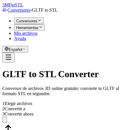
3MF
to
STL
›
Conversores
›
GLTF
to
STL
Conversores
Herramientas
Mis archivos
Ayuda
Español
GLTF to STL Converter
Conversor de archivos 3D online gratuito: convierte tu GLTF al
formato STL en segundos
1
Elegir archivos
2
Convertir a
3
Convertir ahora