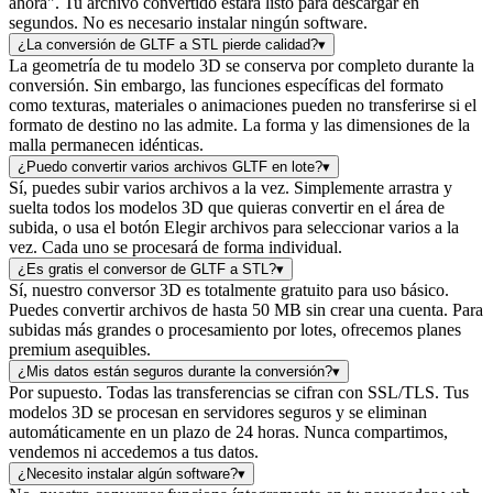
ahora". Tu archivo convertido estará listo para descargar en
segundos. No es necesario instalar ningún software.
¿La conversión de GLTF a STL pierde calidad?
▾
La geometría de tu modelo 3D se conserva por completo durante la
conversión. Sin embargo, las funciones específicas del formato
como texturas, materiales o animaciones pueden no transferirse si el
formato de destino no las admite. La forma y las dimensiones de la
malla permanecen idénticas.
¿Puedo convertir varios archivos GLTF en lote?
▾
Sí, puedes subir varios archivos a la vez. Simplemente arrastra y
suelta todos los modelos 3D que quieras convertir en el área de
subida, o usa el botón Elegir archivos para seleccionar varios a la
vez. Cada uno se procesará de forma individual.
¿Es gratis el conversor de GLTF a STL?
▾
Sí, nuestro conversor 3D es totalmente gratuito para uso básico.
Puedes convertir archivos de hasta 50 MB sin crear una cuenta. Para
subidas más grandes o procesamiento por lotes, ofrecemos planes
premium asequibles.
¿Mis datos están seguros durante la conversión?
▾
Por supuesto. Todas las transferencias se cifran con SSL/TLS. Tus
modelos 3D se procesan en servidores seguros y se eliminan
automáticamente en un plazo de 24 horas. Nunca compartimos,
vendemos ni accedemos a tus datos.
¿Necesito instalar algún software?
▾