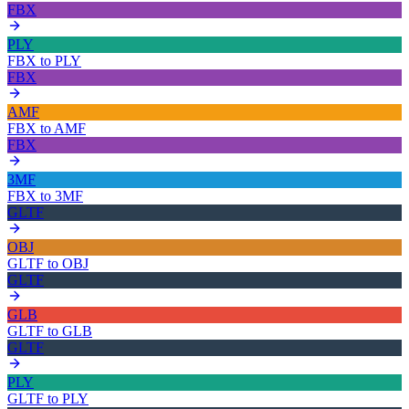
FBX
PLY
FBX
to
PLY
FBX
AMF
FBX
to
AMF
FBX
3MF
FBX
to
3MF
GLTF
OBJ
GLTF
to
OBJ
GLTF
GLB
GLTF
to
GLB
GLTF
PLY
GLTF
to
PLY