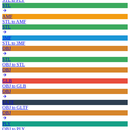
STL
to
PLY
STL
AMF
STL
to
AMF
STL
3MF
STL
to
3MF
OBJ
STL
OBJ
to
STL
OBJ
GLB
OBJ
to
GLB
OBJ
GLTF
OBJ
to
GLTF
OBJ
PLY
OBJ
to
PLY